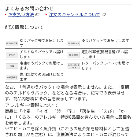
よくあるお問い合わせ
お支払い方法
注文のキャンセルについて
配送情報について
ゆうパック等でお届けしま
ゆうパケットでお届けします
す
チルドゆうパックでお届け
定形外郵便(簡易書留)でお届
します
けします
冷凍ゆうパックでお届けし
レターパックライトでお届け
ます。
します
佐川急便でのお届けとなり
ます
なお、「普通ゆうパック」の場合は表示しません。また、「夏期
のみチルドゆうパック」などとなる場合は、記号での表示はせ
ず、商品内容欄にその旨を表示しています。
アレルギー情報について
商品に「小麦」「そば」「卵」「乳」「落花生」「えび」「か
に」「くるみ」のアレルギー特定8品目を含んでいる場合に品目名
を表示します。
※エビ・カニを除く魚介類（これらの魚介類を原材料として製造
された加工品も含む）は、漁獲漁法によりエビ・カニが混じって