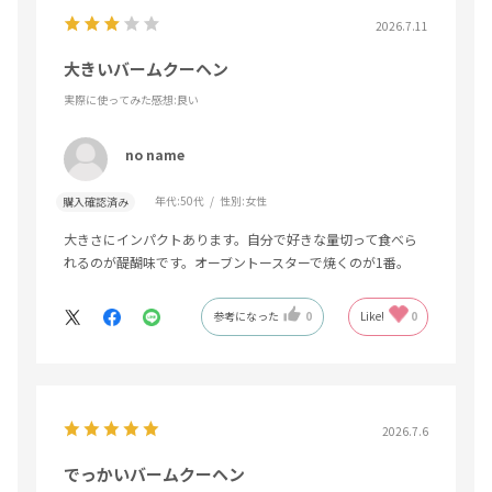
2026.7.11
大きいバームクーヘン
実際に使ってみた感想
:良い
no name
年代:
50代
性別:
女性
購入確認済み
大きさにインパクトあります。自分で好きな量切って食べら
れるのが醍醐味です。オーブントースターで焼くのが1番。
参考になった
0
Like!
0
2026.7.6
でっかいバームクーヘン