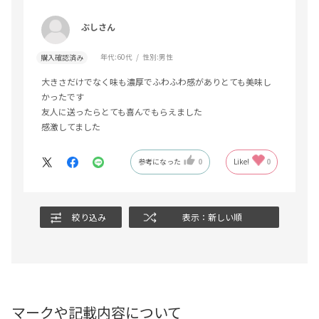
ぶしさん
年代:
60代
性別:
男性
購入確認済み
大きさだけでなく味も濃厚でふわふわ感がありとても美味し
かったです
友人に送ったらとても喜んでもらえました
感激してました
参考になった
0
Like!
0
絞り込み
表示：新しい順
マークや記載内容について