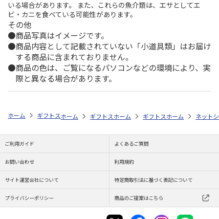
いる場合があります。 また、これらの魚介類は、エサとしてエ
ビ・カニを食べている可能性があります。
その他
商品写真はイメージです。
商品内容として記載されていない「小道具類」はお届け
する商品に含まれておりません。
商品の色は、ご覧になるパソコンなどの環境により、実
際と異なる場合があります。
ホーム
ギフトストア
お中元・夏ギフト特集 2026
おすすめ ご当地
ホーム
ギフトストア
ホーム
お中元・夏ギフト特集 2026
ギフトストア
ホーム
お中元・夏
ネットシ
ご利用ガイド
よくあるご質問
お問い合わせ
利用規約
サイト運営会社について
特定商取引法に基づく表記について
プライバシーポリシー
商品のご提案はこちら