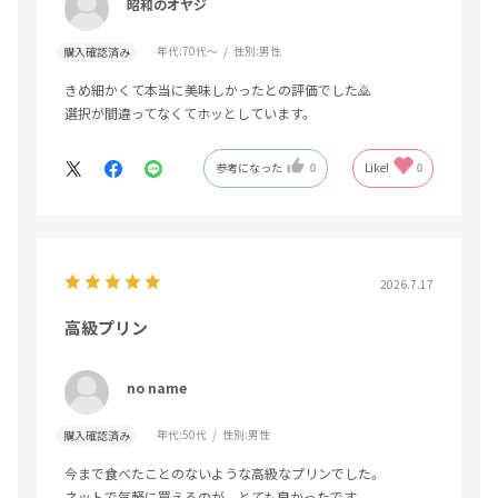
昭和のオヤジ
年代:
70代～
性別:
男性
購入確認済み
きめ細かくて本当に美味しかったとの評価でした🙇
選択が間違ってなくてホッとしています。
参考になった
0
Like!
0
2026.7.17
高級プリン
no name
年代:
50代
性別:
男性
購入確認済み
今まで食べたことのないような高級なプリンでした。
ネットで気軽に買えるのが、とても良かったです。