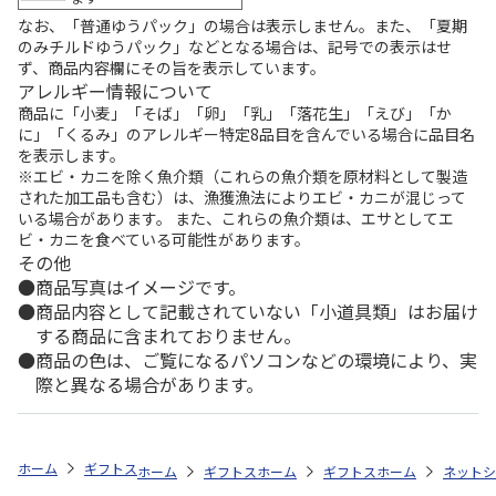
なお、「普通ゆうパック」の場合は表示しません。また、「夏期
のみチルドゆうパック」などとなる場合は、記号での表示はせ
ず、商品内容欄にその旨を表示しています。
アレルギー情報について
商品に「小麦」「そば」「卵」「乳」「落花生」「えび」「か
に」「くるみ」のアレルギー特定8品目を含んでいる場合に品目名
を表示します。
※エビ・カニを除く魚介類（これらの魚介類を原材料として製造
された加工品も含む）は、漁獲漁法によりエビ・カニが混じって
いる場合があります。 また、これらの魚介類は、エサとしてエ
ビ・カニを食べている可能性があります。
その他
商品写真はイメージです。
商品内容として記載されていない「小道具類」はお届け
する商品に含まれておりません。
商品の色は、ご覧になるパソコンなどの環境により、実
際と異なる場合があります。
ホーム
ギフトストア
お中元・夏ギフト特集 2026
おすすめ ご当地
ホーム
ギフトストア
ホーム
お中元・夏ギフト特集 2026
ギフトストア
ホーム
お中元・夏
ネットシ