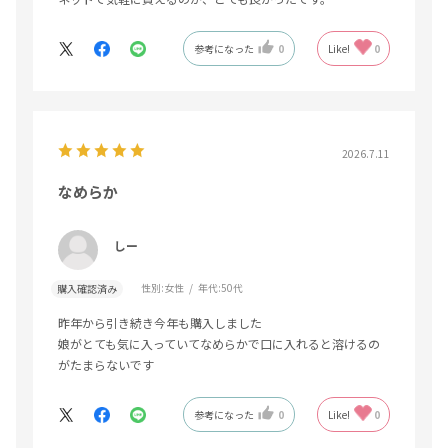
参考になった
0
Like!
0
2026.7.11
なめらか
しー
性別:
女性
年代:
50代
購入確認済み
昨年から引き続き今年も購入しました
娘がとても気に入っていてなめらかで口に入れると溶けるの
がたまらないです
参考になった
0
Like!
0