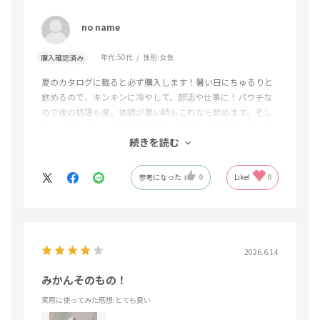
no name
年代:
50代
性別:
女性
購入確認済み
夏のカタログに載ると必ず購入します！暑い日にちゅるりと
飲めるので、キンキンに冷やして、部活や仕事に！パウチな
ので後の処理も楽。体調が悪い時もこれなら飲めます。そし
て、お子さまからご高齢の方まで、全世代大好きだと思いま
続きを読む
す！何よりも、味が美味しい‼︎美味しいに尽きます‼︎
参考になった
0
Like!
0
2026.6.14
みかんそのもの！
実際に使ってみた感想
:とても良い