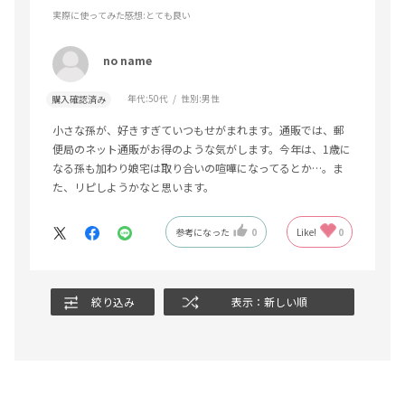
実際に使ってみた感想
:とても良い
no name
年代:
50代
性別:
男性
購入確認済み
小さな孫が、好きすぎていつもせがまれます。通販では、郵
便局のネット通販がお得のような気がします。今年は、1歳に
なる孫も加わり娘宅は取り合いの喧嘩になってるとか…。ま
た、リピしようかなと思います。
参考になった
0
Like!
0
絞り込み
表示：新しい順