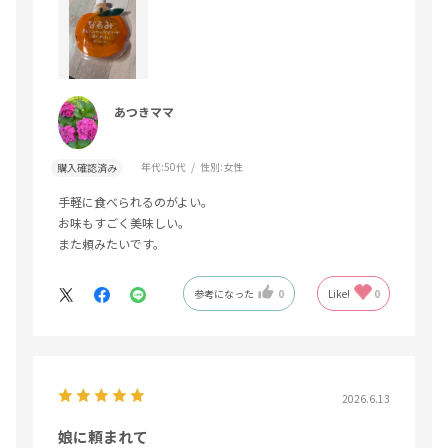
あつきママ
年代:
50代
性別:
女性
購入確認済み
手軽に食べられるのがよい。
お味もすごく美味しい。
また頼みたいです。
参考になった
0
Like!
0
2026.6.13
娘に頼まれて