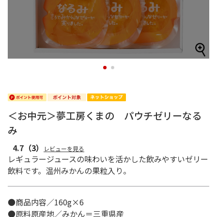
1
2
＜お中元＞夢工房くまの パウチゼリーなる
み
4.7
（3）
レビューを見る
レギュラージュースの味わいを活かした飲みやすいゼリー
飲料です。温州みかんの果粒入り。
●商品内容／160g×6
●原料原産地／みかん＝三重県産