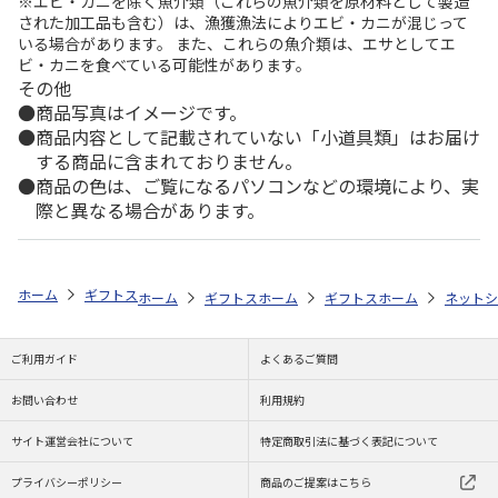
※エビ・カニを除く魚介類（これらの魚介類を原材料として製造
された加工品も含む）は、漁獲漁法によりエビ・カニが混じって
いる場合があります。 また、これらの魚介類は、エサとしてエ
ビ・カニを食べている可能性があります。
その他
商品写真はイメージです。
商品内容として記載されていない「小道具類」はお届け
する商品に含まれておりません。
商品の色は、ご覧になるパソコンなどの環境により、実
際と異なる場合があります。
ホーム
ギフトストア
お中元・夏ギフト特集 2026
おすすめ ご当地
ホーム
ギフトストア
ホーム
お中元・夏ギフト特集 2026
ギフトストア
ホーム
お中元・夏
ネットシ
ご利用ガイド
よくあるご質問
お問い合わせ
利用規約
サイト運営会社について
特定商取引法に基づく表記について
プライバシーポリシー
商品のご提案はこちら