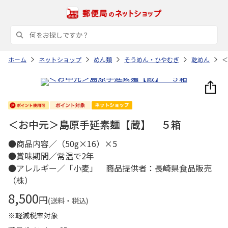
ホーム
ネットショップ
めん類
そうめん・ひやむぎ
乾めん
＜
＜お中元＞島原手延素麺【蔵】 ５箱
●商品内容／（50g×16）×5
●賞味期間／常温で2年
●アレルギー／「小麦」 商品提供者：長崎県食品販売
（株）
8,500
円
(送料・税込)
※軽減税率対象