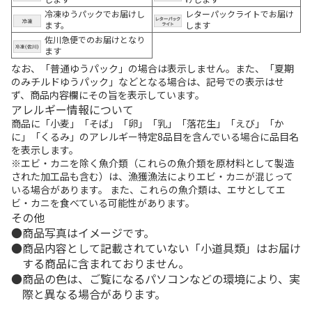
冷凍ゆうパックでお届けし
レターパックライトでお届け
ます。
します
佐川急便でのお届けとなり
ます
なお、「普通ゆうパック」の場合は表示しません。また、「夏期
のみチルドゆうパック」などとなる場合は、記号での表示はせ
ず、商品内容欄にその旨を表示しています。
アレルギー情報について
商品に「小麦」「そば」「卵」「乳」「落花生」「えび」「か
に」「くるみ」のアレルギー特定8品目を含んでいる場合に品目名
を表示します。
※エビ・カニを除く魚介類（これらの魚介類を原材料として製造
された加工品も含む）は、漁獲漁法によりエビ・カニが混じって
いる場合があります。 また、これらの魚介類は、エサとしてエ
ビ・カニを食べている可能性があります。
その他
商品写真はイメージです。
商品内容として記載されていない「小道具類」はお届け
する商品に含まれておりません。
商品の色は、ご覧になるパソコンなどの環境により、実
際と異なる場合があります。