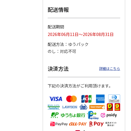
配送情報
つぶら
【グリーティング切
【グリーティング切
【のり式】110円普
ーズ
手】ハッピーグリー
手】グリーティング
通切手・千鳥（1シ
ティング（110円）
（シンプル）（110
ート100枚）
配送期間
1）
5.0
（2）
円
4.8
…
（11）
4.6
（7）
2026年06月11日～2026年08月31日
1,100円
5,500円
11,000円
(送料別)
(送料別)
(送料別)
配送方法
ゆうパック
のし
対応不可
決済方法
詳細はこちら
下記の決済方法がご利用頂けます。