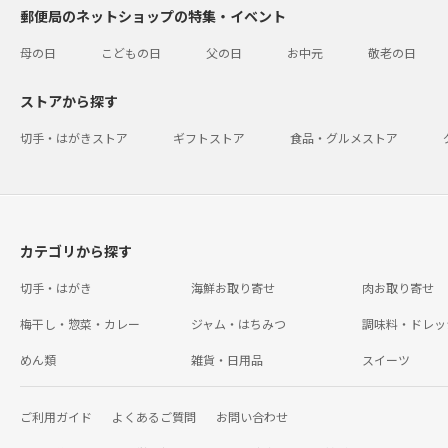
郵便局のネットショップの特集・イベント
母の日
こどもの日
父の日
お中元
敬老の日
ストアから探す
切手・はがきストア
ギフトストア
食品・グルメストア
カテゴリから探す
切手・はがき
海鮮お取り寄せ
肉お取り寄せ
梅干し・惣菜・カレー
ジャム・はちみつ
調味料・ドレッ
めん類
雑貨・日用品
スイーツ
ご利用ガイド
よくあるご質問
お問い合わせ