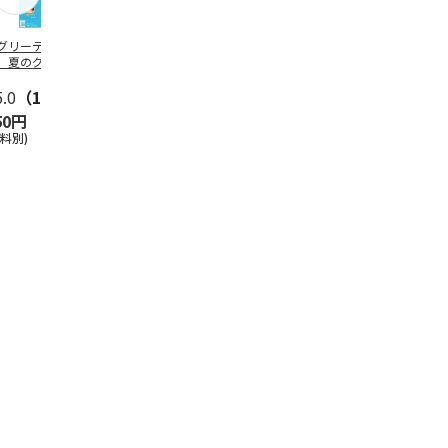
グリーティング切
【グリーティング切
レターパックプラス
＜お中元＞新
】夏のグリーティ
手】夏のグリーティ
（600円）（20部セ
なオールスタ
グ（85円）
ング（110円）
ット）
5.0
（10）
5.0
（17）
4.8
（24）
4.8
（19
50円
1,100円
12,000円
3,780円
送料別)
(送料別)
(送料別)
(送料・税込)