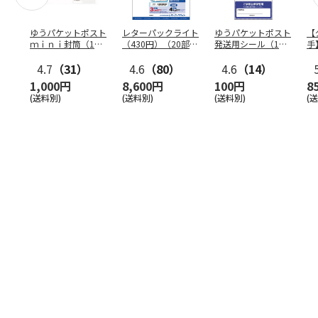
ゆうパケットポスト
レターパックライト
ゆうパケットポスト
【
ｍｉｎｉ封筒（1個
（430円）（20部セ
発送用シール（1個
手
（50枚）セット）
ット）
（20枚）セット）
ン
4.7
（31）
4.6
（80）
4.6
（14）
1,000円
8,600円
100円
8
(送料別)
(送料別)
(送料別)
(