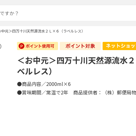
お中元＞四万十川天然源流水２Ｌ×６（ラベルレス）
＜お中元＞四万十川天然源流水２
ベルレス）
●商品内容／2000ml×6
●賞味期間／常温で2年 商品提供者：（株）郵便局