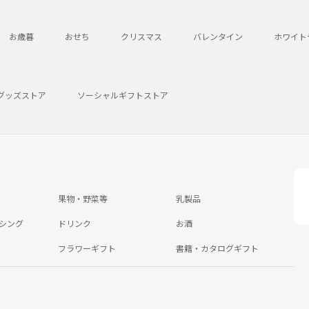
お歳暮
おせち
クリスマス
バレンタイン
ホワイト
グッズストア
ソーシャルギフトストア
果物・野菜等
乳製品
シング
ドリンク
お酒
フラワーギフト
書籍・カタログギフト