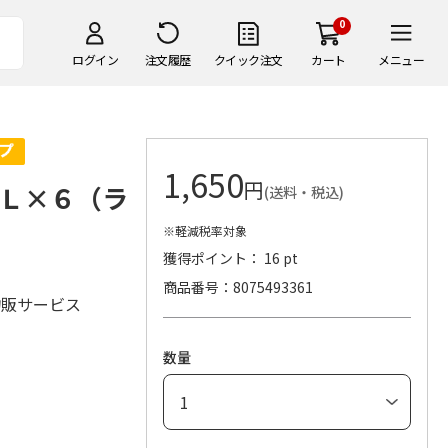
0
ログイン
注文履歴
クイック注文
カート
メニュー
1,650
円
Ｌ×６（ラ
(送料・税込)
※軽減税率対象
獲得ポイント： 16 pt
商品番号
8075493361
物販サービス
数量