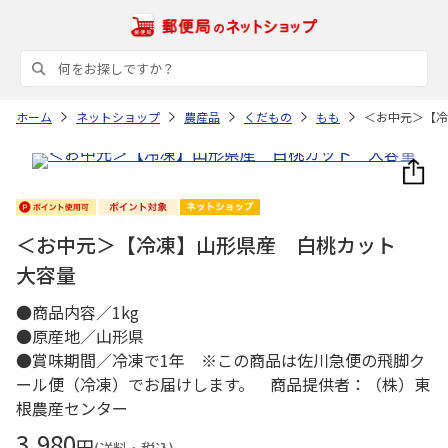
ホーム
ネットショップ
農産品
くだもの
もも
＜お中元＞【冷
＜お中元＞【冷凍】山形県産 白桃カット
大容量
●商品内容／1kg
●原産地／山形県
●賞味期間／冷凍で1年 ※この商品は佐川急便の飛脚ク
ール便（冷凍）でお届けします。 商品提供者：（株）東
根農産センター
3,980
円