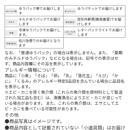
ゆうパック等でお届けしま
ゆうパケットでお届けします
す
チルドゆうパックでお届け
定形外郵便(簡易書留)でお届
します
けします
冷凍ゆうパックでお届けし
レターパックライトでお届け
ます。
します
佐川急便でのお届けとなり
ます
なお、「普通ゆうパック」の場合は表示しません。また、「夏期
のみチルドゆうパック」などとなる場合は、記号での表示はせ
ず、商品内容欄にその旨を表示しています。
アレルギー情報について
商品に「小麦」「そば」「卵」「乳」「落花生」「えび」「か
に」「くるみ」のアレルギー特定8品目を含んでいる場合に品目名
を表示します。
※エビ・カニを除く魚介類（これらの魚介類を原材料として製造
された加工品も含む）は、漁獲漁法によりエビ・カニが混じって
いる場合があります。 また、これらの魚介類は、エサとしてエ
ビ・カニを食べている可能性があります。
その他
商品写真はイメージです。
商品内容として記載されていない「小道具類」はお届け