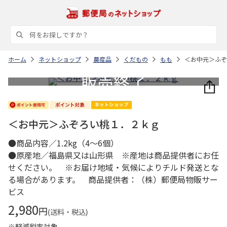
ホーム
ネットショップ
農産品
くだもの
もも
＜お中元＞ふぞ
＜お中元＞ふぞろい桃１．２ｋｇ
●商品内容／1.2kg（4～6個）
●原産地／福島県又は山形県 ※産地は商品提供者にお任
せください。 ※お届け地域・気候によりチルド発送とな
る場合があります。 商品提供者：（株）郵便局物販サー
ビス
2,980
円
(送料・税込)
※軽減税率対象