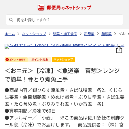
ホーム
ネットショップ
惣菜・加工食品
和惣菜
和惣菜
＜お中
＜お中元＞【冷凍】＜魚道楽 富惣＞レンジ
で簡単！骨とり煮魚上手
●商品内容／銀ひらす涼風煮・さば味噌煮 各2、くじら
生姜煮・金目鯛艶煮・めぬけ照煮・ぶり甘辛煮・さば生姜
煮・たら含め煮・ぶりみぞれ煮・いか旨煮 各1
●賞味期間／冷凍で60日
●アレルギー／「小麦」 ※この商品は佐川急便の飛脚ク
ール便（冷凍）でお届けします。 商品提供者：（株）富