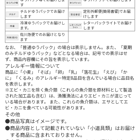
す
チルドゆうパックでお届け
定形外郵便(簡易書留)でお届
します
けします
冷凍ゆうパックでお届けし
レターパックライトでお届け
ます。
します
佐川急便でのお届けとなり
ます
なお、「普通ゆうパック」の場合は表示しません。また、「夏期
のみチルドゆうパック」などとなる場合は、記号での表示はせ
ず、商品内容欄にその旨を表示しています。
アレルギー情報について
商品に「小麦」「そば」「卵」「乳」「落花生」「えび」「か
に」「くるみ」のアレルギー特定8品目を含んでいる場合に品目名
を表示します。
※エビ・カニを除く魚介類（これらの魚介類を原材料として製造
された加工品も含む）は、漁獲漁法によりエビ・カニが混じって
いる場合があります。 また、これらの魚介類は、エサとしてエ
ビ・カニを食べている可能性があります。
その他
商品写真はイメージです。
商品内容として記載されていない「小道具類」はお届け
する商品に含まれておりません。