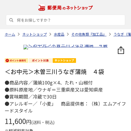
ホーム
ネットショップ
水産品
その他魚類『加工品』
うなぎ（蒲
＜お中元＞木曽三川うなぎ蒲焼 ４袋
●商品内容／蒲焼100g×4、たれ・山椒付
●原料原産地／ウナギ＝三重県産又は愛知県産
●賞味期間／冷蔵で30日
●アレルギー／「小麦」 商品提供者：（株）エムアイフ
ードスタイル
11,600
円
(送料・税込)
※軽減税率対象