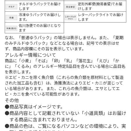
チルドゆうパックでお届け
定形外郵便(簡易書留)でお届
します
けします
冷凍ゆうパックでお届けし
レターパックライトでお届け
ます。
します
佐川急便でのお届けとなり
ます
なお、「普通ゆうパック」の場合は表示しません。また、「夏期
のみチルドゆうパック」などとなる場合は、記号での表示はせ
ず、商品内容欄にその旨を表示しています。
アレルギー情報について
商品に「小麦」「そば」「卵」「乳」「落花生」「えび」「か
に」「くるみ」のアレルギー特定8品目を含んでいる場合に品目名
を表示します。
※エビ・カニを除く魚介類（これらの魚介類を原材料として製造
された加工品も含む）は、漁獲漁法によりエビ・カニが混じって
いる場合があります。 また、これらの魚介類は、エサとしてエ
ビ・カニを食べている可能性があります。
その他
商品写真はイメージです。
商品内容として記載されていない「小道具類」はお届け
する商品に含まれておりません。
商品の色は、ご覧になるパソコンなどの環境により、実