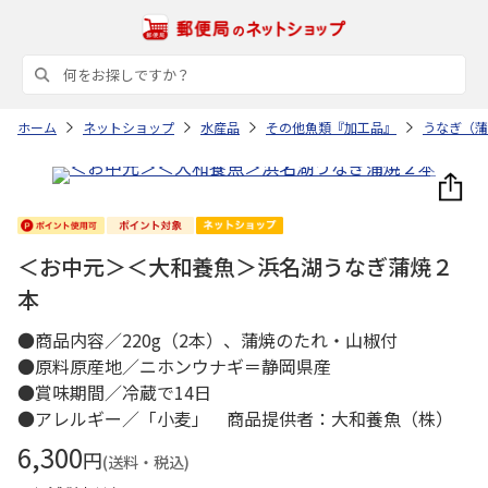
ホーム
ネットショップ
水産品
その他魚類『加工品』
うなぎ（蒲
＜お中元＞＜大和養魚＞浜名湖うなぎ蒲焼２
本
●商品内容／220g（2本）、蒲焼のたれ・山椒付
●原料原産地／ニホンウナギ＝静岡県産
●賞味期間／冷蔵で14日
●アレルギー／「小麦」 商品提供者：大和養魚（株）
6,300
円
(送料・税込)