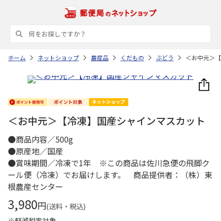
ホーム
ネットショップ
農産品
くだもの
ぶどう
＜お中元＞【
＜お中元＞【冷凍】国産シャインマスカット
●商品内容／500g
●原産地／国産
●賞味期間／冷凍で1年 ※この商品は佐川急便の飛脚ク
ール便（冷凍）でお届けします。 商品提供者：（株）東
根農産センター
3,980
円
(送料・税込)
※軽減税率対象