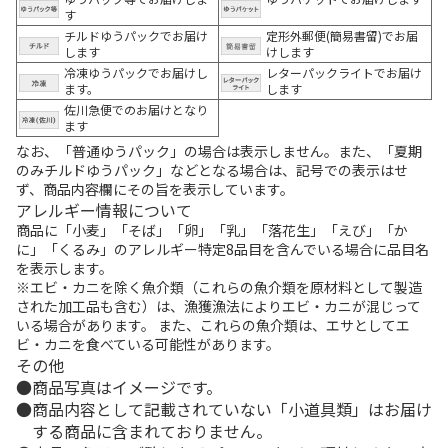
す
チルドゆうパックでお届け
定形外郵便(簡易書留)でお届
します
けします
冷凍ゆうパックでお届けし
レターパックライトでお届け
ます。
します
佐川急便でのお届けとなり
ます
なお、「普通ゆうパック」の場合は表示しません。また、「夏期
のみチルドゆうパック」などとなる場合は、記号での表示はせ
ず、商品内容欄にその旨を表示しています。
アレルギー情報について
商品に「小麦」「そば」「卵」「乳」「落花生」「えび」「か
に」「くるみ」のアレルギー特定8品目を含んでいる場合に品目名
を表示します。
※エビ・カニを除く魚介類（これらの魚介類を原材料として製造
された加工品も含む）は、漁獲漁法によりエビ・カニが混じって
いる場合があります。 また、これらの魚介類は、エサとしてエ
ビ・カニを食べている可能性があります。
その他
商品写真はイメージです。
商品内容として記載されていない「小道具類」はお届け
する商品に含まれておりません。