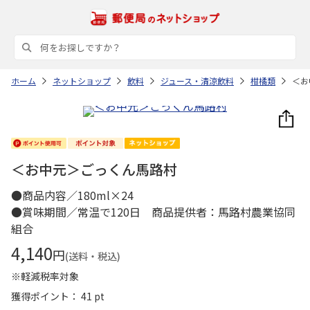
ホーム
ネットショップ
飲料
ジュース・清涼飲料
柑橘類
＜お
＜お中元＞ごっくん馬路村
●商品内容／180ml×24
●賞味期間／常温で120日 商品提供者：馬路村農業協同
組合
4,140
円
(送料・税込)
※軽減税率対象
獲得ポイント： 41 pt