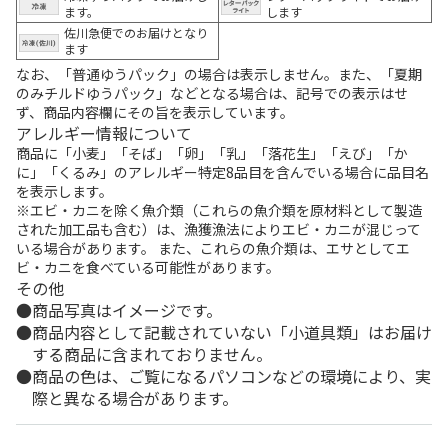
ます。
します
佐川急便でのお届けとなり
ます
なお、「普通ゆうパック」の場合は表示しません。また、「夏期
のみチルドゆうパック」などとなる場合は、記号での表示はせ
ず、商品内容欄にその旨を表示しています。
アレルギー情報について
商品に「小麦」「そば」「卵」「乳」「落花生」「えび」「か
に」「くるみ」のアレルギー特定8品目を含んでいる場合に品目名
を表示します。
※エビ・カニを除く魚介類（これらの魚介類を原材料として製造
された加工品も含む）は、漁獲漁法によりエビ・カニが混じって
いる場合があります。 また、これらの魚介類は、エサとしてエ
ビ・カニを食べている可能性があります。
その他
商品写真はイメージです。
商品内容として記載されていない「小道具類」はお届け
する商品に含まれておりません。
商品の色は、ご覧になるパソコンなどの環境により、実
際と異なる場合があります。