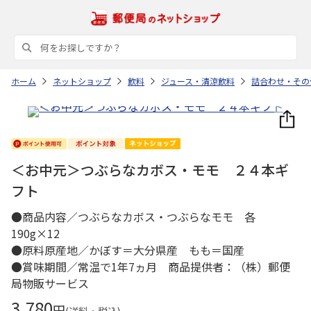
ホーム
ネットショップ
飲料
ジュース・清涼飲料
詰合わせ・その
＜お中元＞つぶらなカボス・モモ ２４本ギ
フト
●商品内容／つぶらなカボス・つぶらなモモ 各
190g×12
●原料原産地／かぼす＝大分県産 もも＝国産
●賞味期間／常温で1年7ヵ月 商品提供者：（株）郵便
局物販サービス
3,780
円