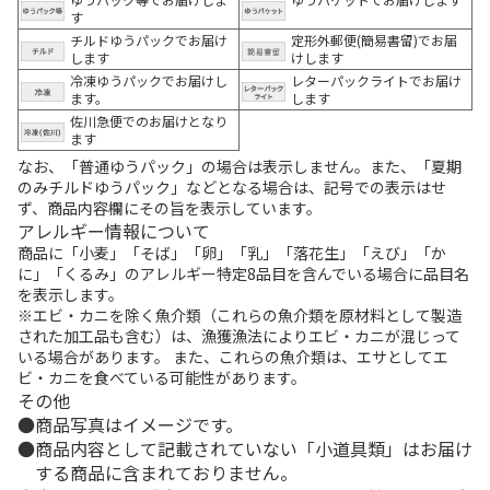
す
チルドゆうパックでお届け
定形外郵便(簡易書留)でお届
します
けします
冷凍ゆうパックでお届けし
レターパックライトでお届け
ます。
します
佐川急便でのお届けとなり
ます
なお、「普通ゆうパック」の場合は表示しません。また、「夏期
のみチルドゆうパック」などとなる場合は、記号での表示はせ
ず、商品内容欄にその旨を表示しています。
アレルギー情報について
商品に「小麦」「そば」「卵」「乳」「落花生」「えび」「か
に」「くるみ」のアレルギー特定8品目を含んでいる場合に品目名
を表示します。
※エビ・カニを除く魚介類（これらの魚介類を原材料として製造
された加工品も含む）は、漁獲漁法によりエビ・カニが混じって
いる場合があります。 また、これらの魚介類は、エサとしてエ
ビ・カニを食べている可能性があります。
その他
商品写真はイメージです。
商品内容として記載されていない「小道具類」はお届け
する商品に含まれておりません。