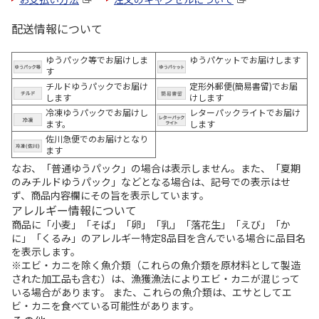
配送情報について
ゆうパック等でお届けしま
ゆうパケットでお届けします
す
チルドゆうパックでお届け
定形外郵便(簡易書留)でお届
します
けします
冷凍ゆうパックでお届けし
レターパックライトでお届け
ます。
します
佐川急便でのお届けとなり
ます
なお、「普通ゆうパック」の場合は表示しません。また、「夏期
のみチルドゆうパック」などとなる場合は、記号での表示はせ
ず、商品内容欄にその旨を表示しています。
アレルギー情報について
商品に「小麦」「そば」「卵」「乳」「落花生」「えび」「か
に」「くるみ」のアレルギー特定8品目を含んでいる場合に品目名
を表示します。
※エビ・カニを除く魚介類（これらの魚介類を原材料として製造
された加工品も含む）は、漁獲漁法によりエビ・カニが混じって
いる場合があります。 また、これらの魚介類は、エサとしてエ
ビ・カニを食べている可能性があります。