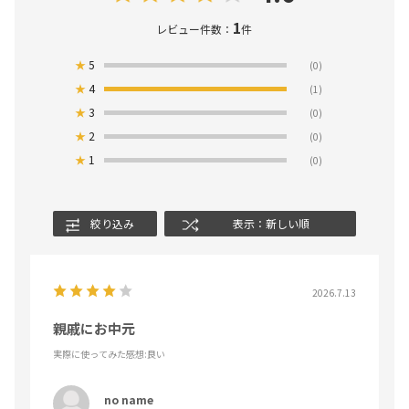
1
レビュー件数：
件
★
5
(0)
★
4
(1)
★
3
(0)
★
2
(0)
★
1
(0)
絞り込み
表示：新しい順
2026.7.13
親戚にお中元
実際に使ってみた感想
:良い
no name