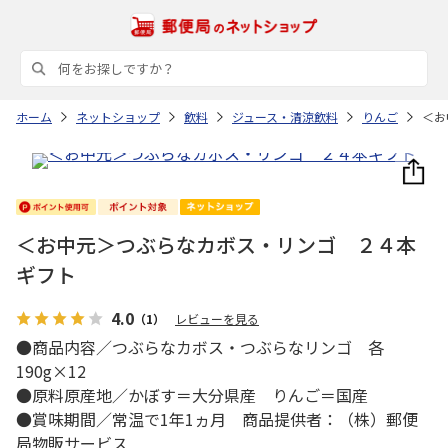
ホーム
ネットショップ
飲料
ジュース・清涼飲料
りんご
＜お
＜お中元＞つぶらなカボス・リンゴ ２４本
ギフト
4.0
（1）
レビューを見る
●商品内容／つぶらなカボス・つぶらなリンゴ 各
190g×12
●原料原産地／かぼす＝大分県産 りんご＝国産
●賞味期間／常温で1年1ヵ月 商品提供者：（株）郵便
局物販サービス