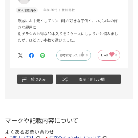
年代:
50代
性別:
男性
購入確認済み
親戚にお中元としてリンゴ味が好きな子供と、カボス味の好
きな親用に
別チラシのお得な30本入りを２ケースにしようかと悩みまし
たが、ほどよい本数で選びました。
参考になった
0
Like!
0
絞り込み
表示：新しい順
マークや記載内容について
よくあるお問い合わせ
お支払い方法
注文のキャンセルについて