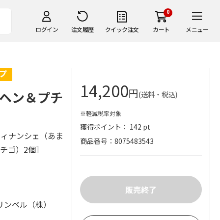
0
ログイン
注文履歴
クイック注文
カート
メニュー
14,200
円
ヘン＆プチ
(送料・税込)
※軽減税率対象
獲得ポイント： 142 pt
フィナンシェ（あま
商品番号
8075483543
チゴ）2個］
リンベル（株）