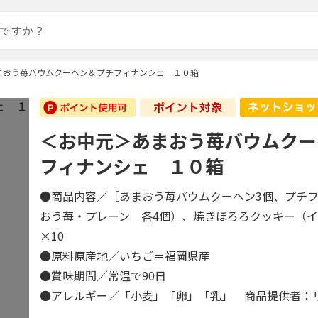
まおう苺バウムクーヘン＆プチフィナンシェ １０箱
＜お中元＞あまおう苺バウムクー
フィナンシェ １０箱
●商品内容／［あまおう苺バウムクーヘン3個、プチ
おう苺・プレーン 各4個）、焼きほろろクッキー（イ
×10
●原料原産地／いちご＝福岡県産
●賞味期間／常温で90日
●アレルギー／「小麦」「卵」「乳」 商品提供者：