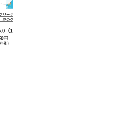
グリーティング切
【グリーティング切
レターパックプラス
＜お中元＞新
】夏のグリーティ
手】夏のグリーティ
（600円）（20部セ
なオールスタ
グ（85円）
ング（110円）
ット）
5.0
（10）
5.0
（17）
4.8
（24）
4.8
（19
50円
1,100円
12,000円
3,780円
送料別)
(送料別)
(送料別)
(送料・税込)