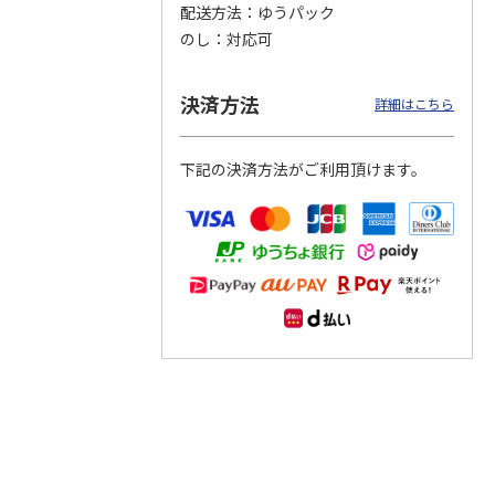
配送方法
ゆうパック
のし
対応可
つぶら
【グリーティング切
【グリーティング切
【のり式】110円普
ーズ
手】ハッピーグリー
手】グリーティング
通切手・千鳥（1シ
ティング（110円）
（シンプル）（110
ート100枚）
決済方法
詳細はこちら
1）
5.0
（2）
円
4.8
…
（11）
4.6
（7）
1,100円
5,500円
11,000円
(送料別)
(送料別)
(送料別)
下記の決済方法がご利用頂けます。