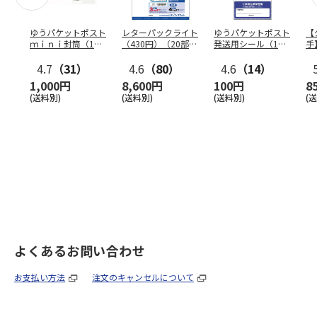
ゆうパケットポスト
レターパックライト
ゆうパケットポスト
【
ｍｉｎｉ封筒（1個
（430円）（20部セ
発送用シール（1個
手
（50枚）セット）
ット）
（20枚）セット）
ン
4.7
（31）
4.6
（80）
4.6
（14）
1,000円
8,600円
100円
8
(送料別)
(送料別)
(送料別)
(
よくあるお問い合わせ
お支払い方法
注文のキャンセルについて