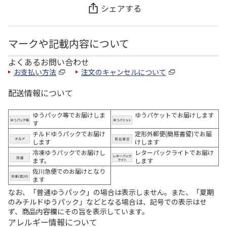
シェアする
マークや記載内容について
よくあるお問い合わせ
お支払い方法
注文のキャンセルについて
配送情報について
ゆうパック等でお届けしま
ゆうパケットでお届けします
す
チルドゆうパックでお届け
定形外郵便(簡易書留)でお届
します
けします
冷凍ゆうパックでお届けし
レターパックライトでお届け
ます。
します
佐川急便でのお届けとなり
ます
なお、「普通ゆうパック」の場合は表示しません。また、「夏期
のみチルドゆうパック」などとなる場合は、記号での表示はせ
ず、商品内容欄にその旨を表示しています。
アレルギー情報について