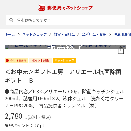
ホーム
ネットショップ
雑貨・日用品
台所用品・食器
洗濯用洗剤
＜お中元＞ギフト工房 アリエール抗菌除菌
ギフト Ｂ
●商品内容／P＆Gアリエール700g、除菌キッチンジェル
200ml、詰替用160ml×2、液体ジェル 洗たく槽クリー
ナーPRO200g 商品提供者：リンベル（株）
2,780
円
(送料・税込)
獲得ポイント： 27 pt