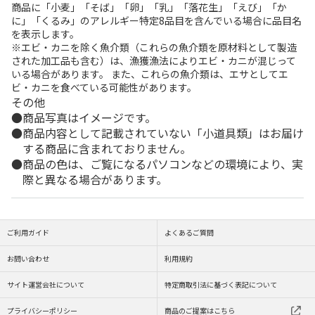
商品に「小麦」「そば」「卵」「乳」「落花生」「えび」「か
に」「くるみ」のアレルギー特定8品目を含んでいる場合に品目名
を表示します。
※エビ・カニを除く魚介類（これらの魚介類を原材料として製造
された加工品も含む）は、漁獲漁法によりエビ・カニが混じって
いる場合があります。 また、これらの魚介類は、エサとしてエ
ビ・カニを食べている可能性があります。
その他
商品写真はイメージです。
商品内容として記載されていない「小道具類」はお届け
する商品に含まれておりません。
商品の色は、ご覧になるパソコンなどの環境により、実
際と異なる場合があります。
ご利用ガイド
よくあるご質問
お問い合わせ
利用規約
サイト運営会社について
特定商取引法に基づく表記について
プライバシーポリシー
商品のご提案はこちら