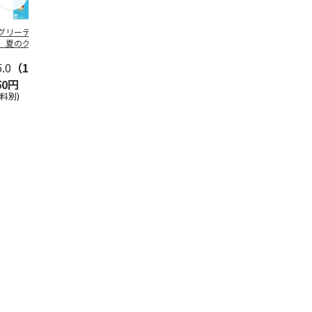
グリーティング切
【グリーティング切
レターパックプラス
＜お中元＞新
】夏のグリーティ
手】夏のグリーティ
（600円）（20部セ
なオールスタ
グ（85円）
ング（110円）
ット）
5.0
（10）
5.0
（17）
4.8
（24）
4.8
（19
50円
1,100円
12,000円
3,780円
送料別)
(送料別)
(送料別)
(送料・税込)