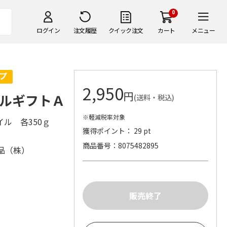
0
ログイン
注文履歴
クイック注文
カート
メニュー
2,950
円
ルギフトＡ
(送料・税込)
※軽減税率対象
ル 各350ｇ
獲得ポイント： 29 pt
商品番号
8075482895
品（株）