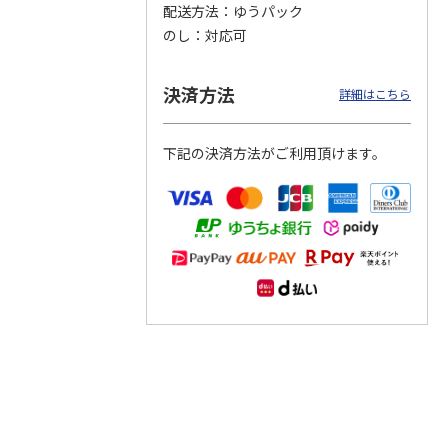
配送方法
ゆうパック
のし
対応可
つぶら
【グリーティング切
【グリーティング切
【のり式】110円普
ーズ
手】ハッピーグリー
手】グリーティング
通切手・千鳥（1シ
ティング（110円）
（シンプル）（110
ート100枚）
決済方法
詳細はこちら
1）
5.0
（2）
円
4.8
…
（11）
4.6
（7）
1,100円
5,500円
11,000円
(送料別)
(送料別)
(送料別)
下記の決済方法がご利用頂けます。