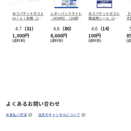
ゆうパケットポスト
レターパックライト
ゆうパケットポスト
【
ｍｉｎｉ封筒（1個
（430円）（20部セ
発送用シール（1個
手
（50枚）セット）
ット）
（20枚）セット）
ン
4.7
（31）
4.6
（80）
4.6
（14）
1,000円
8,600円
100円
8
(送料別)
(送料別)
(送料別)
(
よくあるお問い合わせ
お支払い方法
注文のキャンセルについて