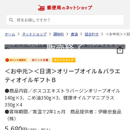
ホーム
ネットショップ
調味料
食油
詰合わせ
＜お中元＞＜日
＜お中元＞＜日清＞オリーブオイル＆バラエ
ティオイルギフトＢ
●商品内容／ボスコエキストラバージンオリーブオイル
140g×3、こめ油350g×3、健康オイルアマニプラス
350g×4
●賞味期間／常温で2年1ヵ月 商品提供者：伊藤忠食品
（株）
5,680
円