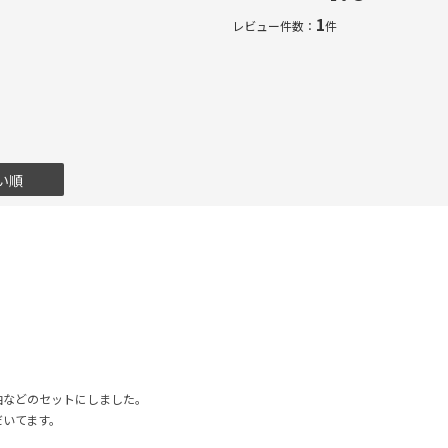
1
レビュー件数：
件
い順
油などのセットにしました。
だいてます。