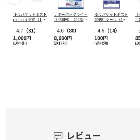
ゆうパケットポスト
レターパックライト
ゆうパケットポスト
【
ｍｉｎｉ封筒（1個
（430円）（20部セ
発送用シール（1個
手
（50枚）セット）
ット）
（20枚）セット）
ン
4.7
（31）
4.6
（80）
4.6
（14）
1,000円
8,600円
100円
8
(送料別)
(送料別)
(送料別)
(
レビュー