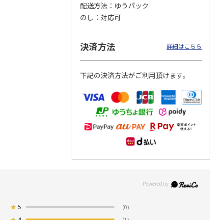
配送方法
ゆうパック
のし
対応可
つぶら
【グリーティング切
【グリーティング切
【のり式】110円普
ーズ
手】ハッピーグリー
手】グリーティング
通切手・千鳥（1シ
ティング（110円）
（シンプル）（110
ート100枚）
決済方法
詳細はこちら
1）
5.0
（2）
円
4.8
…
（11）
4.6
（7）
1,100円
5,500円
11,000円
(送料別)
(送料別)
(送料別)
下記の決済方法がご利用頂けます。
★
5
(0)
★
4
(1)