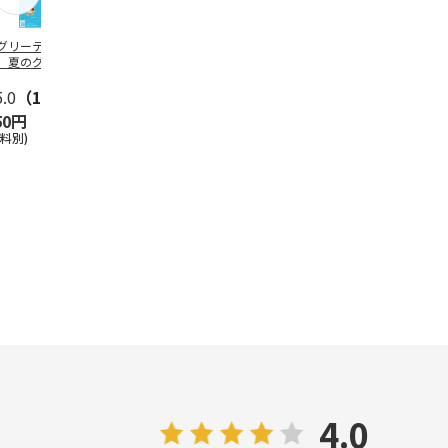
グリーティング切
【グリーティング切
レターパックプラス
＜お中元＞新
】夏のグリーティ
手】夏のグリーティ
（600円）（20部セ
なオールスタ
グ（85円）
ング（110円）
ット）
5.0
（10）
5.0
（17）
4.8
（24）
4.8
（19
50円
1,100円
12,000円
3,780円
送料別)
(送料別)
(送料別)
(送料・税込)
4.0