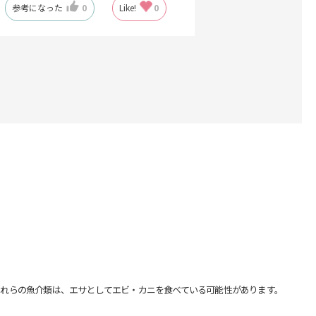
参考になった
0
Like!
0
れらの魚介類は、エサとしてエビ・カニを食べている可能性があります。