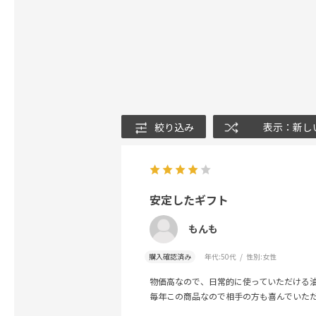
絞り込み
表示：新し
安定したギフト
もんも
購入確認済み
年代:
50代
性別:
女性
物価高なので、日常的に使っていただける
毎年この商品なので相手の方も喜んでいた