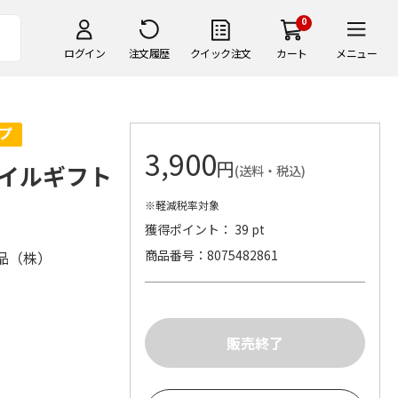
0
ログイン
注文履歴
クイック注文
カート
メニュー
3,900
円
イルギフト
(送料・税込)
※軽減税率対象
獲得ポイント： 39 pt
商品番号
8075482861
品（株）