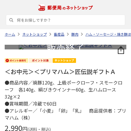
ホーム
ネットショップ
畜産品
豚肉
ハム・ソーセージ・焼き豚ほ
＜お中元＞＜プリマハム＞匠伝説ギフトＡ
●商品内容／焼豚120g、上級ポークローフ・スモークロ
ーフ 各140g、絹びきウインナー60g、生ハムロース
32g×2
●賞味期間／冷蔵で60日
●アレルギー／「小麦」「卵」「乳」 商品提供者：プリ
マハム（株）
2,990
円
(送料・税込)