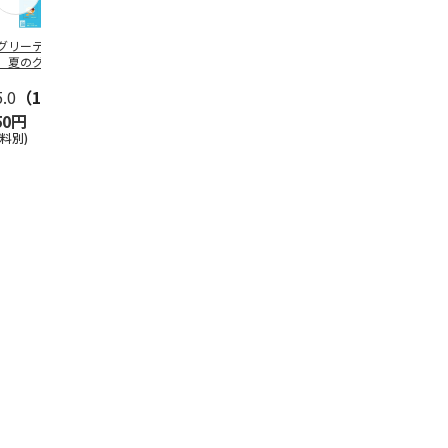
グリーティング切
【グリーティング切
レターパックプラス
＜お中元＞新
】夏のグリーティ
手】夏のグリーティ
（600円）（20部セ
なオールスタ
グ（85円）
ング（110円）
ット）
5.0
（10）
5.0
（17）
4.8
（24）
4.8
（19
50円
1,100円
12,000円
3,780円
送料別)
(送料別)
(送料別)
(送料・税込)