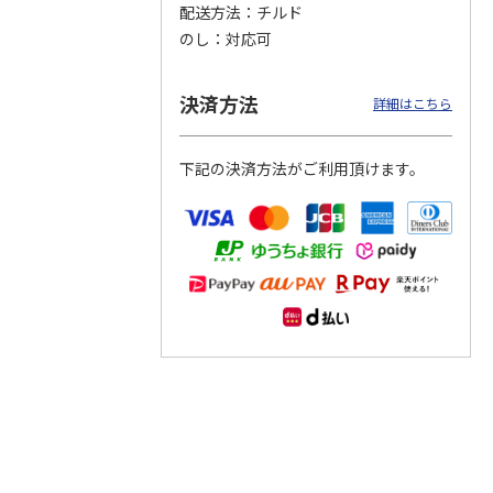
配送方法
チルド
のし
対応可
つぶら
【グリーティング切
【グリーティング切
【のり式】110円普
ーズ
手】ハッピーグリー
手】グリーティング
通切手・千鳥（1シ
ティング（110円）
（シンプル）（110
ート100枚）
決済方法
詳細はこちら
1）
5.0
（2）
円
4.8
…
（11）
4.6
（7）
1,100円
5,500円
11,000円
(送料別)
(送料別)
(送料別)
下記の決済方法がご利用頂けます。