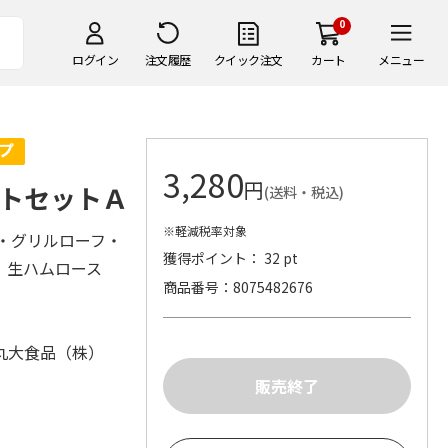
0
ログイン
注文履歴
クイック注文
カート
メニュー
3,280
円
トセットＡ
(送料・税込)
※軽減税率対象
ア・グリルローフ・
獲得ポイント： 32 pt
g、生ハムロース
商品番号
8075482676
丸大食品（株）