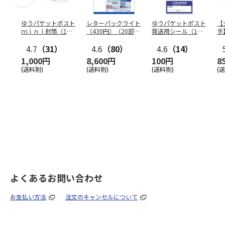
ゆうパケットポスト
レターパックライト
ゆうパケットポスト
【
ｍｉｎｉ封筒（1個
（430円）（20部セ
発送用シール（1個
手
（50枚）セット）
ット）
（20枚）セット）
ン
4.7
（31）
4.6
（80）
4.6
（14）
1,000円
8,600円
100円
8
(送料別)
(送料別)
(送料別)
(
よくあるお問い合わせ
お支払い方法
注文のキャンセルについて