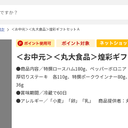
ほか
＜お中元＞＜丸大食品＞煌彩ギフトセットＡ
＜お中元＞＜丸大食品＞煌彩ギフ
●商品内容／特撰ロースハム180g、ペッパーボロニ
厚切りステーキ 各110g、特撰ポークウインナー80
36g
●賞味期間／冷蔵で60日
●アレルギー／「小麦」「卵」「乳」 商品提供者：