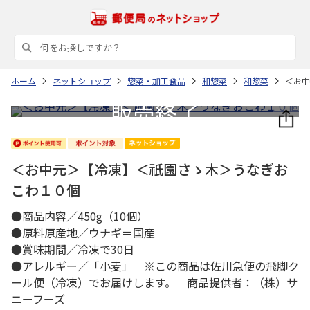
ホーム
ネットショップ
惣菜・加工食品
和惣菜
和惣菜
＜お中
＜お中元＞【冷凍】＜祇園さゝ木＞うなぎお
こわ１０個
●商品内容／450g（10個）
●原料原産地／ウナギ＝国産
●賞味期間／冷凍で30日
●アレルギー／「小麦」 ※この商品は佐川急便の飛脚ク
ール便（冷凍）でお届けします。 商品提供者：（株）サ
ニーフーズ