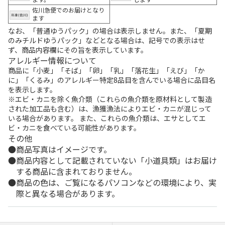
佐川急便でのお届けとなり
ます
なお、「普通ゆうパック」の場合は表示しません。また、「夏期
のみチルドゆうパック」などとなる場合は、記号での表示はせ
ず、商品内容欄にその旨を表示しています。
アレルギー情報について
商品に「小麦」「そば」「卵」「乳」「落花生」「えび」「か
に」「くるみ」のアレルギー特定8品目を含んでいる場合に品目名
を表示します。
※エビ・カニを除く魚介類（これらの魚介類を原材料として製造
された加工品も含む）は、漁獲漁法によりエビ・カニが混じって
いる場合があります。 また、これらの魚介類は、エサとしてエ
ビ・カニを食べている可能性があります。
その他
商品写真はイメージです。
商品内容として記載されていない「小道具類」はお届け
する商品に含まれておりません。
商品の色は、ご覧になるパソコンなどの環境により、実
際と異なる場合があります。