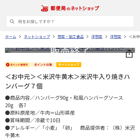
ホーム
ネットショップ
惣菜・加工食品
洋惣菜
洋惣菜
＜お中
＜お中元＞＜米沢牛黄木＞米沢牛入り焼きハ
ンバーグ７個
●商品内容／ハンバーグ90g・和風ハンバーグソース
20g 各7
●原料原産地／牛肉＝山形県産
●賞味期間／冷蔵で10日
●アレルギー／「小麦」「卵」 商品提供者：（株）米沢
牛黄木