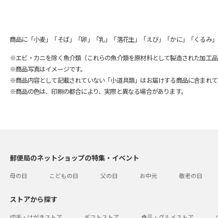
商品に「小麦」「そば」「卵」「乳」「落花生」「えび」「かに」「くるみ」
※エビ・カニを除く魚介類（これらの魚介類を原材料として製造された加工品
※商品写真はイメージです。
※商品内容として記載されていない「小道具類」はお届けする商品に含まれて
※商品の色は、印刷の都合により、実際と異なる場合があります。
郵便局のネットショップの特集・イベント
母の日
こどもの日
父の日
お中元
敬老の日
ストアから探す
切手・はがきストア
ギフトストア
食品・グルメストア