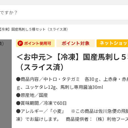
【冷凍】国産馬刺し５種セット（スライス済）
＜お中元＞【冷凍】国産馬刺し５
（スライス済）
●商品内容／中トロ・タテガミ 各30ｇ、上赤身・赤
ｇ、ユッケタレ12g、馬刺し専用醤油30ml
●原産地／国産
●賞味期間／冷凍で60日
●アレルギー／「小麦」 ※この商品は佐川急便の飛
凍）でお届けします。 商品提供者：（株）利他フー