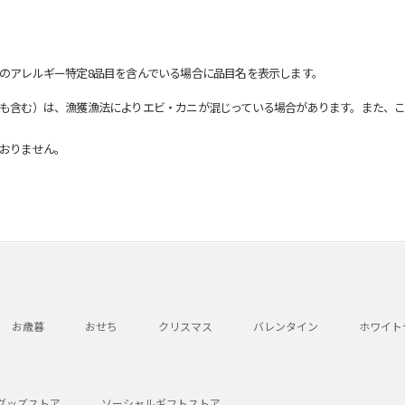
のアレルギー特定8品目を含んでいる場合に品目名を表示します。
も含む）は、漁獲漁法によりエビ・カニが混じっている場合があります。また、こ
おりません。
お歳暮
おせち
クリスマス
バレンタイン
ホワイト
グッズストア
ソーシャルギフトストア