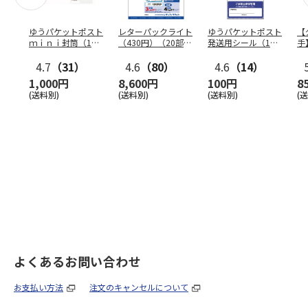
ゆうパケットポスト
レターパックライト
ゆうパケットポスト
【
ｍｉｎｉ封筒（1個
（430円）（20部セ
発送用シール（1個
手
（50枚）セット）
ット）
（20枚）セット）
ン
4.7
（31）
4.6
（80）
4.6
（14）
1,000円
8,600円
100円
8
(送料別)
(送料別)
(送料別)
(
よくあるお問い合わせ
お支払い方法
注文のキャンセルについて