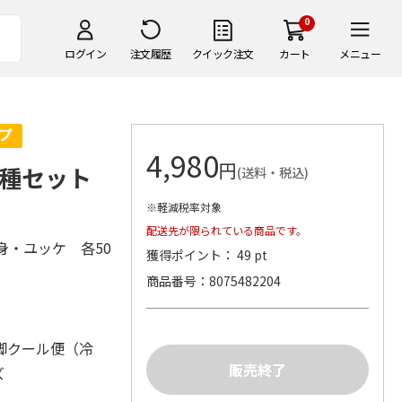
0
ログイン
注文履歴
クイック注文
カート
メニュー
4,980
円
種セット
(送料・税込)
※軽減税率対象
配送先が限られている商品です。
身・ユッケ 各50
獲得ポイント： 49 pt
商品番号
8075482204
脚クール便（冷
ズ