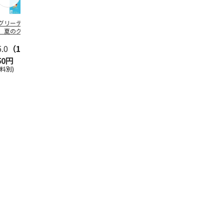
グリーティング切
【グリーティング切
レターパックプラス
＜お中元＞新
】夏のグリーティ
手】夏のグリーティ
（600円）（20部セ
なオールスタ
グ（85円）
ング（110円）
ット）
5.0
（10）
5.0
（17）
4.8
（24）
4.8
（19
50円
1,100円
12,000円
3,780円
送料別)
(送料別)
(送料別)
(送料・税込)