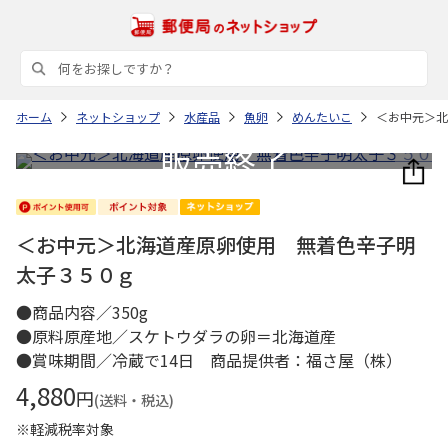
ホーム
ネットショップ
水産品
魚卵
めんたいこ
＜お中元＞北
＜お中元＞北海道産原卵使用 無着色辛子明
太子３５０ｇ
●商品内容／350g
●原料原産地／スケトウダラの卵＝北海道産
●賞味期間／冷蔵で14日 商品提供者：福さ屋（株）
4,880
円
(送料・税込)
※軽減税率対象