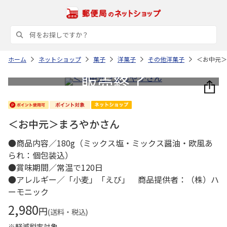
ホーム
ネットショップ
菓子
洋菓子
その他洋菓子
＜お中元＞
＜お中元＞まろやかさん
●商品内容／180g（ミックス塩・ミックス醤油・欧風あ
られ：個包装込）
●賞味期間／常温で120日
●アレルギー／「小麦」「えび」 商品提供者：（株）ハ
ーモニック
2,980
円
(送料・税込)
※軽減税率対象