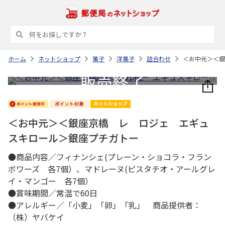
ホーム
ネットショップ
菓子
洋菓子
詰合わせ
＜お中元＞＜銀
＜お中元＞＜銀座京橋 レ ロジェ エギュ
スキロール＞銀座プチガトー
●商品内容／フィナンシェ(プレーン・ショコラ・フラン
ボワーズ 各7個）、マドレーヌ(ピスタチオ・アールグレ
イ・マンゴー 各7個）
●賞味期間／常温で60日
●アレルギー／「小麦」「卵」「乳」 商品提供者：
（株）ヤバケイ