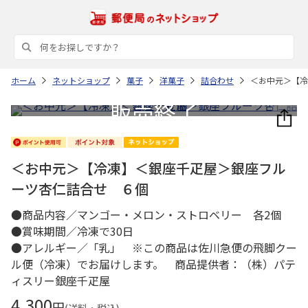
ホーム
ネットショップ
菓子
洋菓子
詰合わせ
＜お中元＞【冷
＜お中元＞【冷凍】＜銀座千疋屋＞銀座フル
ーツ杏仁詰合せ ６個
●商品内容／マンゴー・メロン・ストロベリー 各2個
●賞味期間／冷凍で30日
●アレルギー／「乳」 ※この商品は佐川急便の飛脚クー
ル便（冷凍）でお届けします。 商品提供者：（株）パテ
ィスリー銀座千疋屋
4,300
円