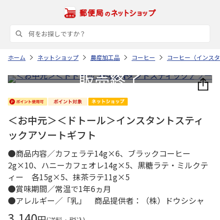
ホーム
ネットショップ
農産加工品
コーヒー
コーヒー（インスタ
＜お中元＞＜ドトール＞インスタントスティ
ックアソートギフト
●商品内容／カフェラテ14g×6、ブラックコーヒー
2g×10、ハニーカフェオレ14g×5、黒糖ラテ・ミルクテ
ィー 各15g×5、抹茶ラテ11g×5
●賞味期間／常温で1年6ヵ月
●アレルギー／「乳」 商品提供者：（株）ドウシシャ
3,140
円