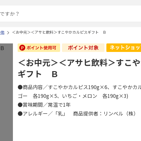
の他
＜お中元＞＜アサヒ飲料＞すこやかカルピスギフト Ｂ
＜お中元＞＜アサヒ飲料＞すこや
ギフト Ｂ
●商品内容／すこやかカルピス190g×6、すこやかカ
ゴー 各190g×5、いちご・メロン 各190g×3)
●賞味期間／常温で1年
●アレルギー／「乳」 商品提供者：リンベル（株）