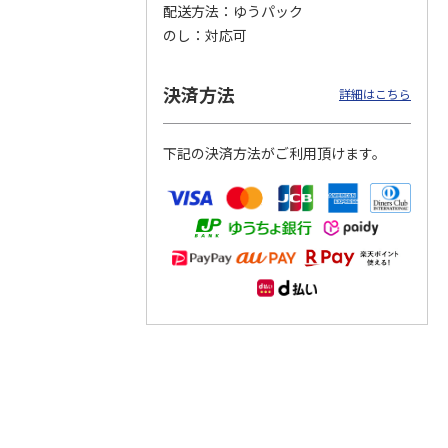
配送方法
ゆうパック
のし
対応可
つぶら
【グリーティング切
【グリーティング切
【のり式】110円普
ーズ
手】ハッピーグリー
手】グリーティング
通切手・千鳥（1シ
ティング（110円）
（シンプル）（110
ート100枚）
決済方法
詳細はこちら
1）
5.0
（2）
円
4.8
…
（11）
4.6
（7）
1,100円
5,500円
11,000円
(送料別)
(送料別)
(送料別)
下記の決済方法がご利用頂けます。