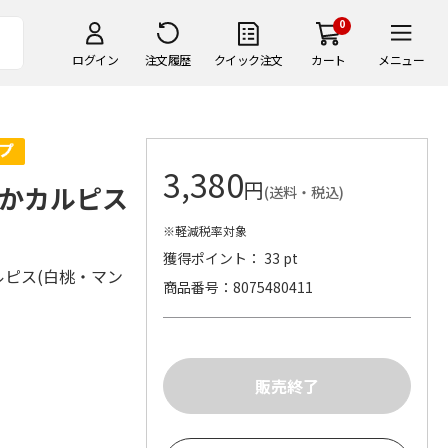
0
ログイン
注文履歴
クイック注文
カート
メニュー
3,380
円
かカルピス
(送料・税込)
※軽減税率対象
獲得ポイント： 33 pt
ルピス(白桃・マン
商品番号
8075480411