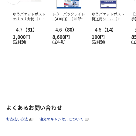
ゆうパケットポスト
レターパックライト
ゆうパケットポスト
【
ｍｉｎｉ封筒（1個
（430円）（20部セ
発送用シール（1個
手
（50枚）セット）
ット）
（20枚）セット）
ン
4.7
（31）
4.6
（80）
4.6
（14）
1,000円
8,600円
100円
8
(送料別)
(送料別)
(送料別)
(
よくあるお問い合わせ
お支払い方法
注文のキャンセルについて