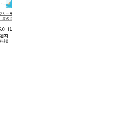
グリーティング切
【グリーティング切
レターパックプラス
＜お中元＞新
】夏のグリーティ
手】夏のグリーティ
（600円）（20部セ
なオールスタ
グ（85円）
ング（110円）
ット）
5.0
（10）
5.0
（17）
4.8
（24）
4.8
（19
50円
1,100円
12,000円
3,780円
送料別)
(送料別)
(送料別)
(送料・税込)