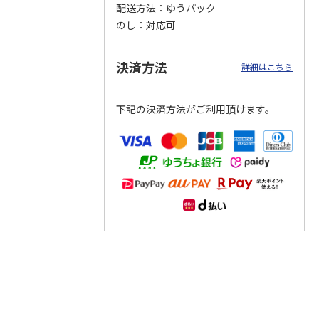
配送方法
ゆうパック
のし
対応可
つぶら
【グリーティング切
【グリーティング切
【のり式】110円普
ーズ
手】ハッピーグリー
手】グリーティング
通切手・千鳥（1シ
ティング（110円）
（シンプル）（110
ート100枚）
決済方法
詳細はこちら
9）
5.0
（2）
円
4.8
…
（11）
4.6
（7）
1,100円
5,500円
11,000円
(送料別)
(送料別)
(送料別)
下記の決済方法がご利用頂けます。