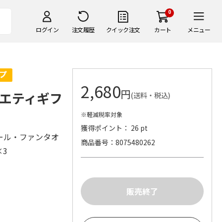
0
ログイン
注文履歴
クイック注文
カート
メニュー
2,680
円
エティギフ
(送料・税込)
※軽減税率対象
獲得ポイント： 26 pt
ール・ファンタオ
商品番号
8075480262
l×3