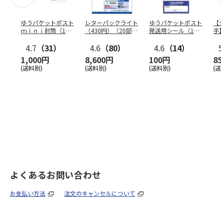
ゆうパケットポスト
レターパックライト
ゆうパケットポスト
【
ｍｉｎｉ封筒（1個
（430円）（20部セ
発送用シール（1個
手
（50枚）セット）
ット）
（20枚）セット）
ン
4.7
（31）
4.6
（80）
4.6
（14）
1,000円
8,600円
100円
8
(送料別)
(送料別)
(送料別)
(
よくあるお問い合わせ
お支払い方法
注文のキャンセルについて