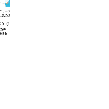
グリーティング切
【グリーティング切
レターパックプラス
＜お中元＞新
】夏のグリーティ
手】夏のグリーティ
（600円）（20部セ
なオールスタ
グ（85円）
ング（110円）
ット）
5.0
（10）
5.0
（17）
4.8
（24）
4.8
（18
50円
1,100円
12,000円
3,780円
送料別)
(送料別)
(送料別)
(送料・税込)