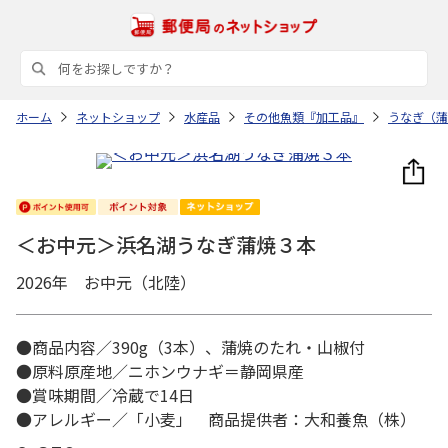
ホーム
ネットショップ
水産品
その他魚類『加工品』
うなぎ（蒲
＜お中元＞浜名湖うなぎ蒲焼３本
2026年 お中元（北陸）
●商品内容／390g（3本）、蒲焼のたれ・山椒付
●原料原産地／ニホンウナギ＝静岡県産
●賞味期間／冷蔵で14日
●アレルギー／「小麦」 商品提供者：大和養魚（株）