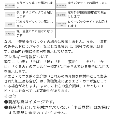
ゆうパック等でお届けしま
ゆうパケットでお届けします
す
チルドゆうパックでお届け
定形外郵便(簡易書留)でお届
します
けします
冷凍ゆうパックでお届けし
レターパックライトでお届け
ます。
します
佐川急便でのお届けとなり
ます
なお、「普通ゆうパック」の場合は表示しません。また、「夏期
のみチルドゆうパック」などとなる場合は、記号での表示はせ
ず、商品内容欄にその旨を表示しています。
アレルギー情報について
商品に「小麦」「そば」「卵」「乳」「落花生」「えび」「か
に」「くるみ」のアレルギー特定8品目を含んでいる場合に品目名
を表示します。
※エビ・カニを除く魚介類（これらの魚介類を原材料として製造
された加工品も含む）は、漁獲漁法によりエビ・カニが混じって
いる場合があります。 また、これらの魚介類は、エサとしてエ
ビ・カニを食べている可能性があります。
その他
商品写真はイメージです。
商品内容として記載されていない「小道具類」はお届け
する商品に含まれておりません。