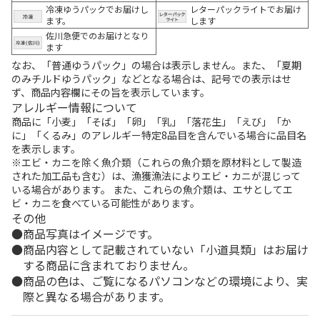
冷凍ゆうパックでお届けし
レターパックライトでお届け
ます。
します
佐川急便でのお届けとなり
ます
なお、「普通ゆうパック」の場合は表示しません。また、「夏期
のみチルドゆうパック」などとなる場合は、記号での表示はせ
ず、商品内容欄にその旨を表示しています。
アレルギー情報について
商品に「小麦」「そば」「卵」「乳」「落花生」「えび」「か
に」「くるみ」のアレルギー特定8品目を含んでいる場合に品目名
を表示します。
※エビ・カニを除く魚介類（これらの魚介類を原材料として製造
された加工品も含む）は、漁獲漁法によりエビ・カニが混じって
いる場合があります。 また、これらの魚介類は、エサとしてエ
ビ・カニを食べている可能性があります。
その他
商品写真はイメージです。
商品内容として記載されていない「小道具類」はお届け
する商品に含まれておりません。
商品の色は、ご覧になるパソコンなどの環境により、実
際と異なる場合があります。