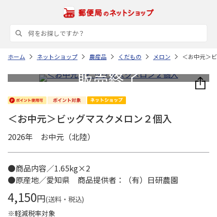
ホーム
ネットショップ
農産品
くだもの
メロン
＜お中元＞ビ
＜お中元＞ビッグマスクメロン２個入
2026年 お中元（北陸）
●商品内容／1.65kg×2
●原産地／愛知県 商品提供者：（有）日研農園
4,150
円
(送料・税込)
※軽減税率対象