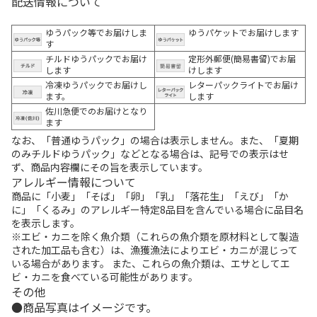
配送情報について
ゆうパック等でお届けしま
ゆうパケットでお届けします
す
チルドゆうパックでお届け
定形外郵便(簡易書留)でお届
します
けします
冷凍ゆうパックでお届けし
レターパックライトでお届け
ます。
します
佐川急便でのお届けとなり
ます
なお、「普通ゆうパック」の場合は表示しません。また、「夏期
のみチルドゆうパック」などとなる場合は、記号での表示はせ
ず、商品内容欄にその旨を表示しています。
アレルギー情報について
商品に「小麦」「そば」「卵」「乳」「落花生」「えび」「か
に」「くるみ」のアレルギー特定8品目を含んでいる場合に品目名
を表示します。
※エビ・カニを除く魚介類（これらの魚介類を原材料として製造
された加工品も含む）は、漁獲漁法によりエビ・カニが混じって
いる場合があります。 また、これらの魚介類は、エサとしてエ
ビ・カニを食べている可能性があります。
その他
商品写真はイメージです。