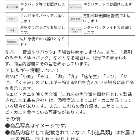
ゆうパック等でお届けしま
ゆうパケットでお届けします
す
チルドゆうパックでお届け
定形外郵便(簡易書留)でお届
します
けします
冷凍ゆうパックでお届けし
レターパックライトでお届け
ます。
します
佐川急便でのお届けとなり
ます
なお、「普通ゆうパック」の場合は表示しません。また、「夏期
のみチルドゆうパック」などとなる場合は、記号での表示はせ
ず、商品内容欄にその旨を表示しています。
アレルギー情報について
商品に「小麦」「そば」「卵」「乳」「落花生」「えび」「か
に」「くるみ」のアレルギー特定8品目を含んでいる場合に品目名
を表示します。
※エビ・カニを除く魚介類（これらの魚介類を原材料として製造
された加工品も含む）は、漁獲漁法によりエビ・カニが混じって
いる場合があります。 また、これらの魚介類は、エサとしてエ
ビ・カニを食べている可能性があります。
その他
商品写真はイメージです。
商品内容として記載されていない「小道具類」はお届け
する商品に含まれておりません。