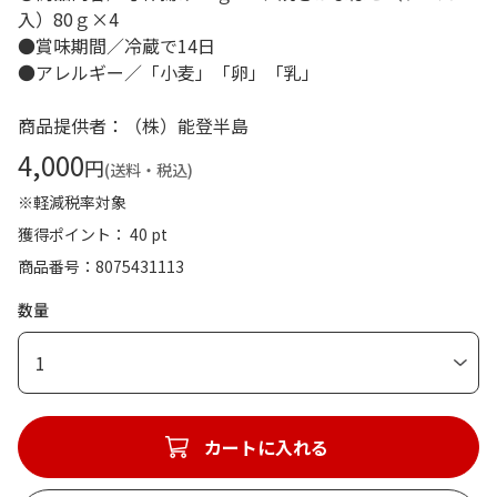
入）80ｇ×4
●賞味期間／冷蔵で14日
●アレルギー／「小麦」「卵」「乳」
商品提供者：（株）能登半島
4,000
円
(送料・税込)
※軽減税率対象
獲得ポイント： 40 pt
商品番号
8075431113
数量
1
カートに入れる