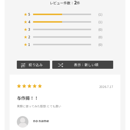
2
レビュー件数：
件
★
5
(1)
★
4
(1)
★
3
(0)
★
2
(0)
★
1
(0)
絞り込み
表示：新しい順
2026.7.17
与作揚！！
実際に使ってみた感想
:とても良い
no name