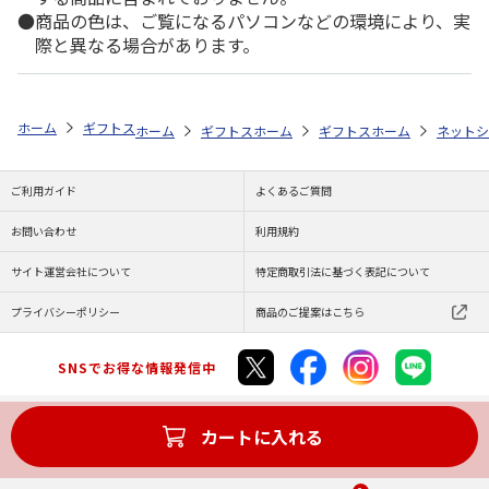
商品の色は、ご覧になるパソコンなどの環境により、実
際と異なる場合があります。
ホーム
ギフトストア
お中元・夏ギフト特集 2026
おすすめ ご当地
ホーム
ギフトストア
ホーム
お中元・夏ギフト特集 2026
ギフトストア
ホーム
お中元・夏
ネットシ
ご利用ガイド
よくあるご質問
お問い合わせ
利用規約
サイト運営会社について
特定商取引法に基づく表記について
プライバシーポリシー
商品のご提案はこちら
SNSでお得な情報発信中
カートに入れる
Copyright (C) JAPAN POST Co.,Ltd. All Rights Reserved.