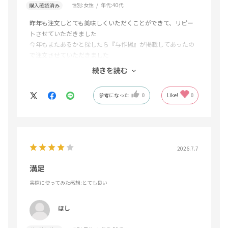
性別:
女性
年代:
40代
購入確認済み
昨年も注文しとても美味しくいただくことができて、リピー
トさせていただきました
今年もまたあるかと探したら『与作揚』が掲載してあったの
で注文させていただきました
とてもふっくらしていて、弾力もあり、もちろん味も完璧で
続きを読む
した。
今年は家族にも送り、職場の先輩にも送らせていただきまし
参考になった
0
Like!
0
た
孫たちも取り合いしながら食してました！
2026.7.7
満足
実際に使ってみた感想
:とても良い
ほし