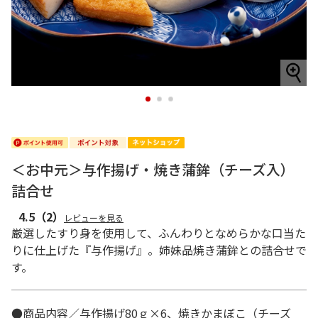
1
2
3
＜お中元＞与作揚げ・焼き蒲鉾（チーズ入）
詰合せ
4.5
（2）
レビューを見る
厳選したすり身を使用して、ふんわりとなめらかな口当た
りに仕上げた『与作揚げ』。姉妹品焼き蒲鉾との詰合せで
す。
●商品内容／与作揚げ80ｇ×6、焼きかまぼこ（チーズ