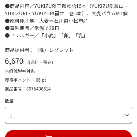
●商品内容／YUKIZURI三都物語15本（YUKIZURI富山・
YUKIZURI・YUKIZURI福井 各5本）、大麦バウムM1個
●原料原産地／大麦＝石川県小松市産
●賞味期間／常温で28日
●アレルギー／「小麦」「卵」「乳」
商品提供者：（株）レグレット
6,670
円
(送料・税込)
※軽減税率対象
獲得ポイント： 66 pt
商品番号
8075430614
数量
1