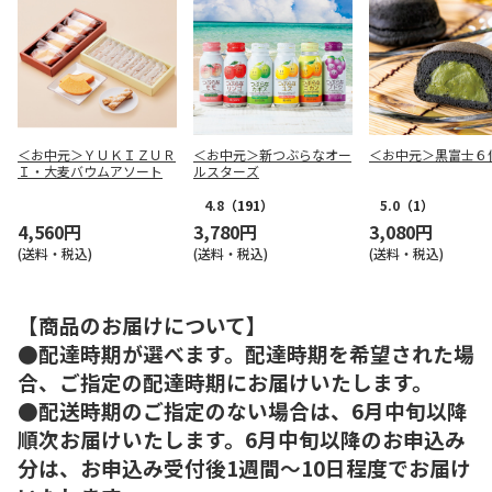
＜お中元＞ＹＵＫＩＺＵＲ
＜お中元＞新つぶらなオー
＜お中元＞黒富士６
Ｉ・大麦バウムアソート
ルスターズ
4.8
（191）
5.0
（1）
4,560円
3,780円
3,080円
(送料・税込)
(送料・税込)
(送料・税込)
【商品のお届けについて】
●配達時期が選べます。配達時期を希望された場
合、ご指定の配達時期にお届けいたします。
●配送時期のご指定のない場合は、6月中旬以降
順次お届けいたします。6月中旬以降のお申込み
分は、お申込み受付後1週間～10日程度でお届け