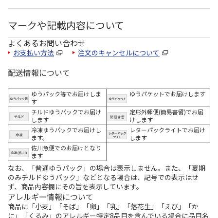
マークや記載内容について
よくあるお問い合わせ
お支払い方法
注文のキャンセルについて
配送情報について
ゆうパック等でお届けしま
ゆうパケットでお届けします
す
チルドゆうパックでお届け
定形外郵便(簡易書留)でお届
します
けします
冷凍ゆうパックでお届けし
レターパックライトでお届け
ます。
します
佐川急便でのお届けとなり
ます
なお、「普通ゆうパック」の場合は表示しません。また、「夏期
のみチルドゆうパック」などとなる場合は、記号での表示はせ
ず、商品内容欄にその旨を表示しています。
アレルギー情報について
商品に「小麦」「そば」「卵」「乳」「落花生」「えび」「か
に」「くるみ」のアレルギー特定8品目を含んでいる場合に品目名