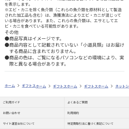
を表示します。
※エビ・カニを除く魚介類（これらの魚介類を原材料として製造
された加工品も含む）は、漁獲漁法によりエビ・カニが混じって
いる場合があります。 また、これらの魚介類は、エサとしてエ
ビ・カニを食べている可能性があります。
その他
商品写真はイメージです。
商品内容として記載されていない「小道具類」はお届け
する商品に含まれておりません。
商品の色は、ご覧になるパソコンなどの環境により、実
際と異なる場合があります。
ホーム
ギフトストア
お中元・夏ギフト特集 2026
おすすめ ご当地
ホーム
ギフトストア
ホーム
お中元・夏ギフト特集 2026
ギフトストア
ホーム
お中元・夏
ネットシ
ご利用ガイド
よくあるご質問
お問い合わせ
利用規約
サイト運営会社について
特定商取引法に基づく表記について