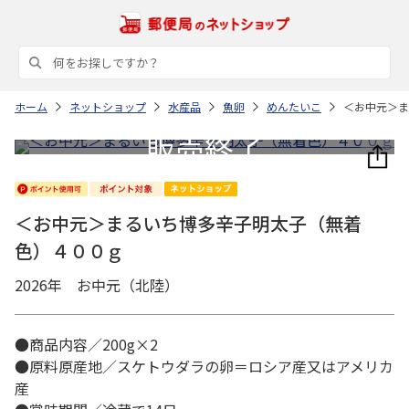
ホーム
ネットショップ
水産品
魚卵
めんたいこ
＜お中元＞ま
＜お中元＞まるいち博多辛子明太子（無着
色）４００ｇ
2026年 お中元（北陸）
●商品内容／200g×2
●原料原産地／スケトウダラの卵＝ロシア産又はアメリカ
産