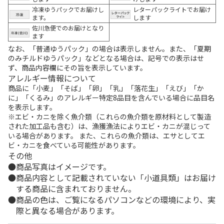
冷凍ゆうパックでお届けし
レターパックライトでお届け
ます。
します
佐川急便でのお届けとなり
ます
なお、「普通ゆうパック」の場合は表示しません。また、「夏期
のみチルドゆうパック」などとなる場合は、記号での表示はせ
ず、商品内容欄にその旨を表示しています。
アレルギー情報について
商品に「小麦」「そば」「卵」「乳」「落花生」「えび」「か
に」「くるみ」のアレルギー特定8品目を含んでいる場合に品目名
を表示します。
※エビ・カニを除く魚介類（これらの魚介類を原材料として製造
された加工品も含む）は、漁獲漁法によりエビ・カニが混じって
いる場合があります。 また、これらの魚介類は、エサとしてエ
ビ・カニを食べている可能性があります。
その他
商品写真はイメージです。
商品内容として記載されていない「小道具類」はお届け
する商品に含まれておりません。
商品の色は、ご覧になるパソコンなどの環境により、実
際と異なる場合があります。