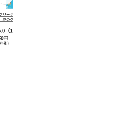
グリーティング切
【グリーティング切
レターパックプラス
＜お中元＞新
】夏のグリーティ
手】夏のグリーティ
（600円）（20部セ
なオールスタ
グ（85円）
ング（110円）
ット）
5.0
（10）
5.0
（17）
4.8
（24）
4.8
（19
50円
1,100円
12,000円
3,780円
送料別)
(送料別)
(送料別)
(送料・税込)