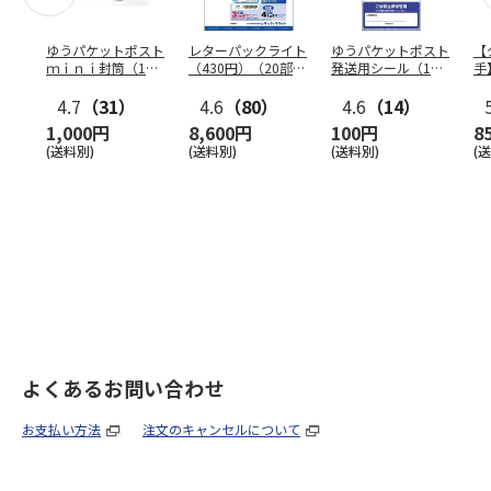
ゆうパケットポスト
レターパックライト
ゆうパケットポスト
【
ｍｉｎｉ封筒（1個
（430円）（20部セ
発送用シール（1個
手
（50枚）セット）
ット）
（20枚）セット）
ン
4.7
（31）
4.6
（80）
4.6
（14）
1,000円
8,600円
100円
8
(送料別)
(送料別)
(送料別)
(
よくあるお問い合わせ
お支払い方法
注文のキャンセルについて