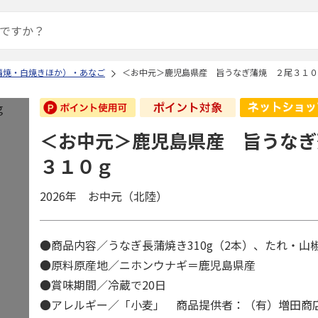
蒲焼・白焼きほか）・あなご
＜お中元＞鹿児島県産 旨うなぎ蒲焼 ２尾３１０
＜お中元＞鹿児島県産 旨うなぎ
３１０ｇ
2026年 お中元（北陸）
●商品内容／うなぎ長蒲焼き310g（2本）、たれ・
●原料原産地／ニホンウナギ＝鹿児島県産
●賞味期間／冷蔵で20日
●アレルギー／「小麦」 商品提供者：（有）増田商