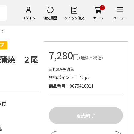
0
ログイン
注文履歴
クイック注文
カート
メニュー
ｇ
7,280
円
蒲焼 ２尾
(送料・税込)
※軽減税率対象
獲得ポイント： 72 pt
商品番号
8075418811
山椒付
店