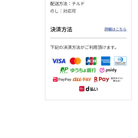
配送方法
チルド
のし
対応可
つぶら
【グリーティング切
【グリーティング切
【のり式】110円普
ーズ
手】ハッピーグリー
手】グリーティング
通切手・千鳥（1シ
ティング（110円）
（シンプル）（110
ート100枚）
決済方法
詳細はこちら
1）
5.0
（2）
円
4.8
…
（11）
4.6
（7）
1,100円
5,500円
11,000円
(送料別)
(送料別)
(送料別)
下記の決済方法がご利用頂けます。