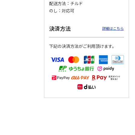
配送方法
チルド
のし
対応可
つぶら
【グリーティング切
【グリーティング切
【のり式】110円普
ーズ
手】ハッピーグリー
手】グリーティング
通切手・千鳥（1シ
ティング（110円）
（シンプル）（110
ート100枚）
決済方法
詳細はこちら
1）
5.0
（2）
円
4.8
…
（11）
4.6
（7）
1,100円
5,500円
11,000円
(送料別)
(送料別)
(送料別)
下記の決済方法がご利用頂けます。