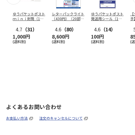
ゆうパケットポスト
レターパックライト
ゆうパケットポスト
【
ｍｉｎｉ封筒（1個
（430円）（20部セ
発送用シール（1個
手
（50枚）セット）
ット）
（20枚）セット）
ン
4.7
（31）
4.6
（80）
4.6
（14）
1,000円
8,600円
100円
8
(送料別)
(送料別)
(送料別)
(
よくあるお問い合わせ
お支払い方法
注文のキャンセルについて