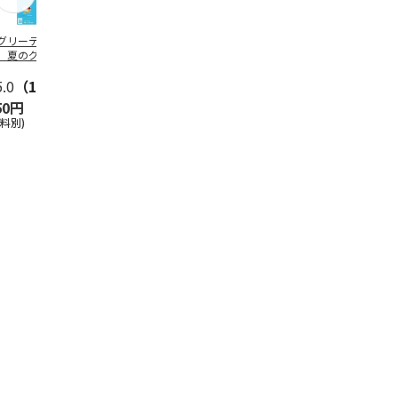
グリーティング切
【グリーティング切
レターパックプラス
＜お中元＞新
】夏のグリーティ
手】夏のグリーティ
（600円）（20部セ
なオールスタ
グ（85円）
ング（110円）
ット）
5.0
（10）
5.0
（17）
4.8
（24）
4.8
（19
50円
1,100円
12,000円
3,780円
送料別)
(送料別)
(送料別)
(送料・税込)