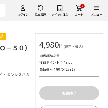
0
ログイン
注文履歴
クイック注文
カート
メニュー
4,980
円
Ｏ－５０）
(送料・税込)
※軽減税率対象
獲得ポイント： 49 pt
商品番号
8075417917
ワイトボンレスハム
）