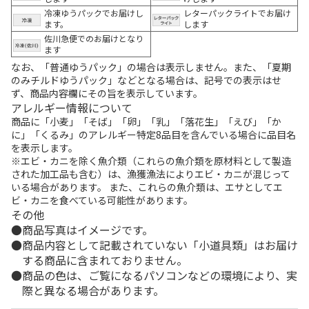
冷凍ゆうパックでお届けし
レターパックライトでお届け
ます。
します
佐川急便でのお届けとなり
ます
なお、「普通ゆうパック」の場合は表示しません。また、「夏期
のみチルドゆうパック」などとなる場合は、記号での表示はせ
ず、商品内容欄にその旨を表示しています。
アレルギー情報について
商品に「小麦」「そば」「卵」「乳」「落花生」「えび」「か
に」「くるみ」のアレルギー特定8品目を含んでいる場合に品目名
を表示します。
※エビ・カニを除く魚介類（これらの魚介類を原材料として製造
された加工品も含む）は、漁獲漁法によりエビ・カニが混じって
いる場合があります。 また、これらの魚介類は、エサとしてエ
ビ・カニを食べている可能性があります。
その他
商品写真はイメージです。
商品内容として記載されていない「小道具類」はお届け
する商品に含まれておりません。
商品の色は、ご覧になるパソコンなどの環境により、実
際と異なる場合があります。