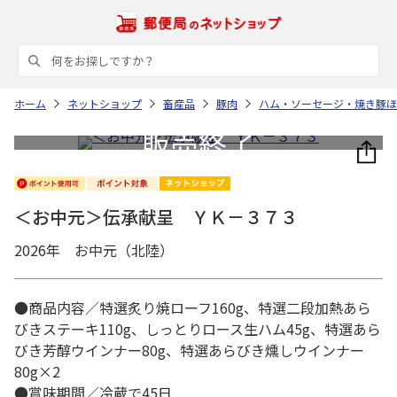
ホーム
ネットショップ
畜産品
豚肉
ハム・ソーセージ・焼き豚ほ
＜お中元＞伝承献呈 ＹＫ－３７３
2026年 お中元（北陸）
●商品内容／特選炙り焼ローフ160g、特選二段加熱あら
びきステーキ110g、しっとりロース生ハム45g、特選あら
びき芳醇ウインナー80g、特選あらびき燻しウインナー
80g×2
●賞味期間／冷蔵で45日