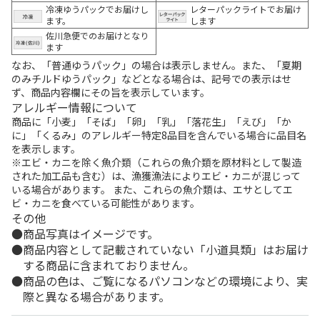
冷凍ゆうパックでお届けし
レターパックライトでお届け
ます。
します
佐川急便でのお届けとなり
ます
なお、「普通ゆうパック」の場合は表示しません。また、「夏期
のみチルドゆうパック」などとなる場合は、記号での表示はせ
ず、商品内容欄にその旨を表示しています。
アレルギー情報について
商品に「小麦」「そば」「卵」「乳」「落花生」「えび」「か
に」「くるみ」のアレルギー特定8品目を含んでいる場合に品目名
を表示します。
※エビ・カニを除く魚介類（これらの魚介類を原材料として製造
された加工品も含む）は、漁獲漁法によりエビ・カニが混じって
いる場合があります。 また、これらの魚介類は、エサとしてエ
ビ・カニを食べている可能性があります。
その他
商品写真はイメージです。
商品内容として記載されていない「小道具類」はお届け
する商品に含まれておりません。
商品の色は、ご覧になるパソコンなどの環境により、実
際と異なる場合があります。