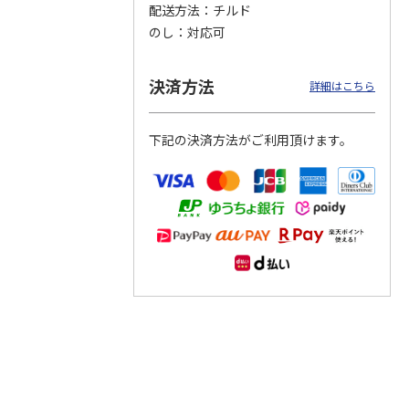
配送方法
チルド
のし
対応可
つぶら
【グリーティング切
【グリーティング切
【のり式】110円普
ーズ
手】ハッピーグリー
手】グリーティング
通切手・千鳥（1シ
ティング（110円）
（シンプル）（110
ート100枚）
決済方法
詳細はこちら
1）
5.0
（2）
円
4.8
…
（11）
4.6
（7）
1,100円
5,500円
11,000円
(送料別)
(送料別)
(送料別)
下記の決済方法がご利用頂けます。