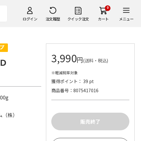
0
ログイン
注文履歴
クイック注文
カート
メニュー
3,990
円
Ｄ
(送料・税込)
※軽減税率対象
獲得ポイント： 39 pt
商品番号
8075417016
00g
ム（株）