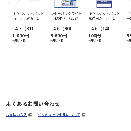
ゆうパケットポスト
レターパックライト
ゆうパケットポスト
【
ｍｉｎｉ封筒（1個
（430円）（20部セ
発送用シール（1個
手
（50枚）セット）
ット）
（20枚）セット）
ン
4.7
（31）
4.6
（80）
4.6
（14）
1,000円
8,600円
100円
8
(送料別)
(送料別)
(送料別)
(
よくあるお問い合わせ
お支払い方法
注文のキャンセルについて