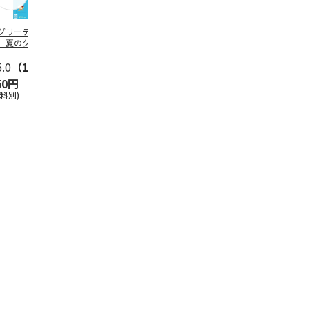
グリーティング切
【グリーティング切
レターパックプラス
＜お中元＞新
】夏のグリーティ
手】夏のグリーティ
（600円）（20部セ
なオールスタ
グ（85円）
ング（110円）
ット）
5.0
（10）
5.0
（17）
4.8
（24）
4.8
（19
50円
1,100円
12,000円
3,780円
送料別)
(送料別)
(送料別)
(送料・税込)