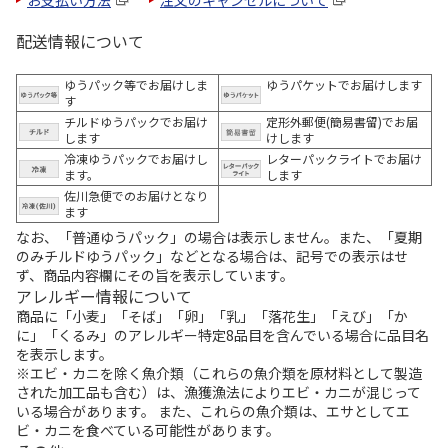
配送情報について
ゆうパック等でお届けしま
ゆうパケットでお届けします
す
チルドゆうパックでお届け
定形外郵便(簡易書留)でお届
します
けします
冷凍ゆうパックでお届けし
レターパックライトでお届け
ます。
します
佐川急便でのお届けとなり
ます
なお、「普通ゆうパック」の場合は表示しません。また、「夏期
のみチルドゆうパック」などとなる場合は、記号での表示はせ
ず、商品内容欄にその旨を表示しています。
アレルギー情報について
商品に「小麦」「そば」「卵」「乳」「落花生」「えび」「か
に」「くるみ」のアレルギー特定8品目を含んでいる場合に品目名
を表示します。
※エビ・カニを除く魚介類（これらの魚介類を原材料として製造
された加工品も含む）は、漁獲漁法によりエビ・カニが混じって
いる場合があります。 また、これらの魚介類は、エサとしてエ
ビ・カニを食べている可能性があります。