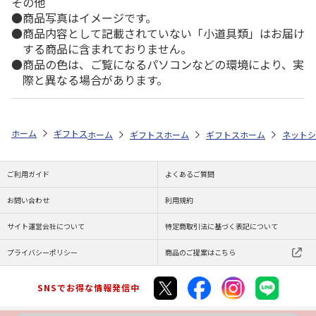
その他
商品写真はイメージです。
商品内容として記載されていない「小道具類」はお届け
する商品に含まれておりません。
商品の色は、ご覧になるパソコンなどの環境により、実
際と異なる場合があります。
ホーム
ギフトストア
お中元・夏ギフト特集 2026
おすすめ ご当地
ホーム
ギフトストア
ホーム
お中元・夏ギフト特集 2026
ギフトストア
ホーム
お中元・夏
ネットシ
ご利用ガイド
よくあるご質問
お問い合わせ
利用規約
サイト運営会社について
特定商取引法に基づく表記について
プライバシーポリシー
商品のご提案はこちら
SNSでお得な情報発信中