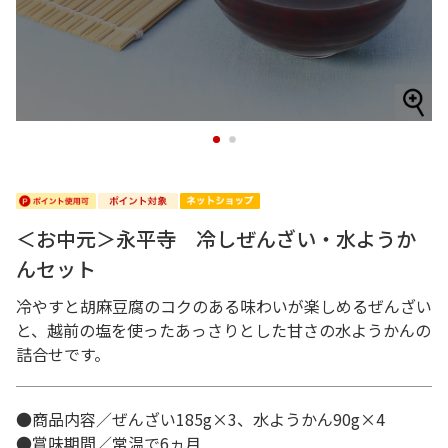
1
2
＜お中元＞永平寺 冷しぜんざい・水ようか
んセット
冷やすと胡麻豆腐のコクのある味わいが楽しめるぜんざい
と、越前の塩を使ったあっさりとした甘さの水ようかんの
詰合せです。
●商品内容／ぜんざい185g×3、水ようかん90g×4
●賞味期間／常温で6ヵ月