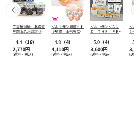
三喜屋珈琲 北海道
＜お中元＞銀座トト
＜お中元＞＜ＡＮ
＜
羊蹄山名水珈琲ゼリ
キ監修 山形県産白
Ｄ ＴＨＥ ＦＲＩ
シ
ー詰合せ MCJ-AE
桃のゼリー（東日本
ＥＴ＞ドライフリッ
の
4.4
（18）
版）
4.8
（4）
ト５種
5.0
（4）
…
2,770円
4,110円
3,600円
3
(送料・税込)
(送料・税込)
(送料・税込)
(