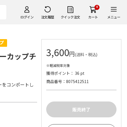
0
ログイン
注文履歴
クイック注文
カート
メニュー
3,600
円
ーカップチ
(送料・税込)
※軽減税率対象
獲得ポイント： 36 pt
商品番号
8075412511
ーをコンポートし