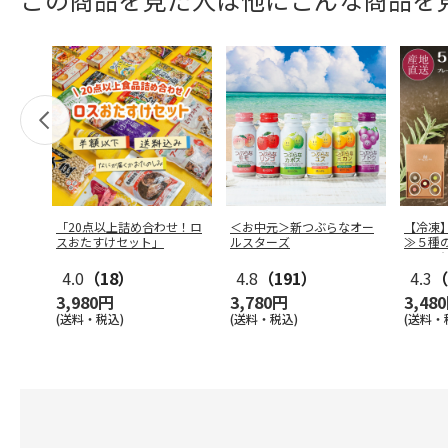
「20点以上詰め合わせ！ロ
＜お中元＞新つぶらなオー
【冷凍
スおたすけセット」
ルスターズ
≫５種
ｇ×５
4.0
（18）
4.8
（191）
4.3
（
3,980円
3,780円
3,48
(送料・税込)
(送料・税込)
(送料・