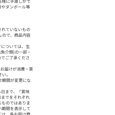
先様に手渡しがで
袋やダンボール等
されていないもの
んので、商品内容
けについては、生
活魚介類)の一部・
のでご了承くださ
、お届けが消費・賞
さい。
け期間が変更にな
る日まで、「賞味
日までをそれぞれ
るものではありま
い期間を表示して
ては、各お届け商