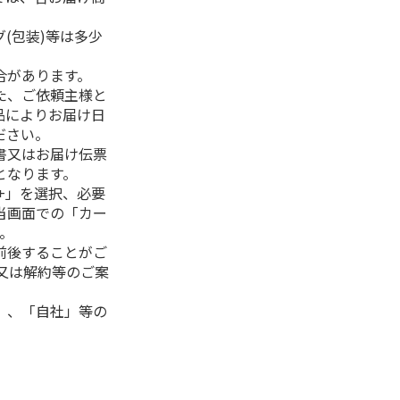
(包装)等は多少
合があります。
た、ご依頼主様と
品によりお届け日
ださい。
書又はお届け伝票
となります。
+」を選択、必要
当画面での「カー
。
前後することがご
又は解約等のご案
」、「自社」等の