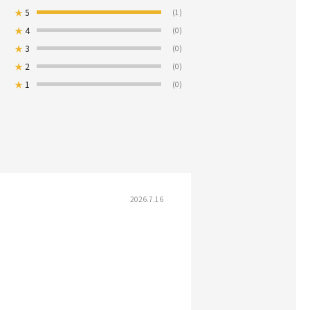
★
5
(1)
★
4
(0)
★
3
(0)
★
2
(0)
★
1
(0)
2026.7.16