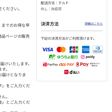
配送方法
チルド
定ください。
のし
対応可
日本橋
＜お中元＞彩果の宝
＜お中元＞日本橋
＜お中元＞築地ちと
決済方法
詳細はこちら
水）までのお得な早
 フル
石 フルーツゼリー
千疋屋総本店 フル
せ ラムネゼリー
 ９個
コレクション（東日
ートジェリー ６個
（東日本版）
本版
5.0
…
（7）
入（
4.7
…
（3）
4.8
（4）
商品ページの販売
下記の決済方法がご利用頂けます。
3,570円
3,400円
2,670円
(送料・税込)
(送料・税込)
(送料・税込)
お届けいたします。
ます。
お届けとなりま
字」をご入力くだ
せん。
装」とご入力くだ