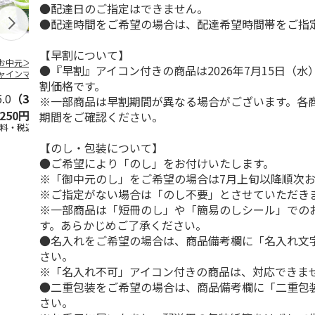
●配達日のご指定はできません。
●配達時間をご希望の場合は、配達希望時間帯をご指
【早割について】
お中元＞長野県産
＜お中元＞北海道羊
＜お中元＞＜ひとと
＜お中元＞
●『早割』アイコン付きの商品は2026年7月15日（
ャインマスカット
蹄山名水珈琲ゼリー
え＞３層デザートジ
千疋屋総本店
割価格です。
ゼリー
７個
ュレパフェ～国産フ
ートジェリー
5.0
（3）
4.3
（3）
ルー
4.7
…
（10）
入（
5.0
…
（3）
※一部商品は早割期間が異なる場合がございます。各
,250円
2,980円
2,980円
4,500円
期間をご確認ください。
送料・税込)
(送料・税込)
(送料・税込)
(送料・税込)
【のし・包装について】
●ご希望により「のし」をお付けいたします。
※「御中元のし」をご希望の場合は7月上旬以降順次
※ご指定がない場合は「のし不要」とさせていただき
※一部商品は「短冊のし」や「簡易のしシール」での
す。あらかじめご了承ください。
●名入れをご希望の場合は、商品備考欄に「名入れ文
さい。
※「名入れ不可」アイコン付きの商品は、対応できま
●二重包装をご希望の場合は、商品備考欄に「二重包
さい。