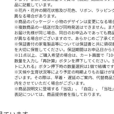
品に記載しています。
※花卉・花弁の開花状態及び花色、リボン、ラッピング
異なる場合があります。
※商品のパッケージ・小物のデザインは変更になる場
※複数商品の一括送付及び同時発送はできません。ま
お届け先様が同じ場合、同日のお申込みであっても商
が異なる場合がございますので、あらかじめご了承く
※保証書付の家電製品等については保証書と共に領収
を大切に保管してください。保証期間はお申込日から
※11点以上、ご購入希望の場合は、カート画面で「10
数量を入力し「再計算」ボタンを押下してください。
トに入れる」ボタン押下時の数量選択は1個で結構です
※天候や生育状況等により予定の時期よりもお届けが
ざいます。その際は、早着・ 遅延のご案内、代替商品
内をさせていただく場合がございます。
※商品説明文に登場する「当店」、「自店」、「当社
表記については、商品提供者を指しております。
見ています。