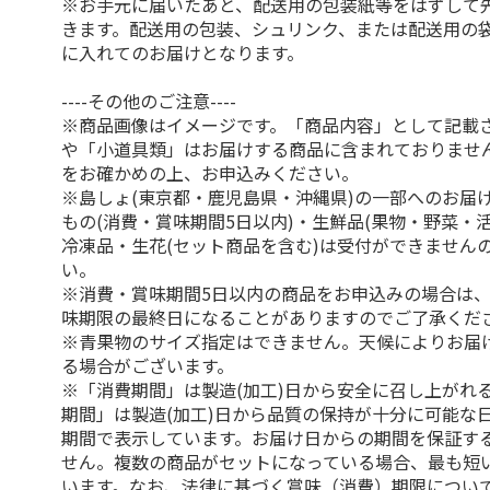
※お手元に届いたあと、配送用の包装紙等をはずして
きます。配送用の包装、シュリンク、または配送用の
に入れてのお届けとなります。
----その他のご注意----
※商品画像はイメージです。「商品内容」として記載
や「小道具類」はお届けする商品に含まれておりませ
をお確かめの上、お申込みください。
※島しょ(東京都・鹿児島県・沖縄県)の一部へのお届
もの(消費・賞味期間5日以内)・生鮮品(果物・野菜・
冷凍品・生花(セット商品を含む)は受付ができません
い。
※消費・賞味期間5日以内の商品をお申込みの場合は
味期限の最終日になることがありますのでご了承くだ
※青果物のサイズ指定はできません。天候によりお届
る場合がございます。
※「消費期間」は製造(加工)日から安全に召し上がれ
期間」は製造(加工)日から品質の保持が十分に可能な
期間で表示しています。お届け日からの期間を保証す
せん。複数の商品がセットになっている場合、最も短
います。なお、法律に基づく賞味（消費）期限につい