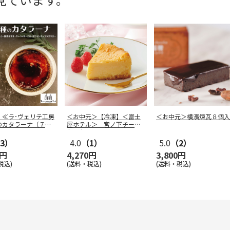
】≪ラ･ヴェリテ工房
＜お中元＞【冷凍】＜富士
＜お中元＞横濱煉瓦８個入
のカタラーナ（７０
屋ホテル＞ 宮ノ下チーズ
個
…
ケーキ
3）
4.0
（1）
5.0
（2）
0円
4,270円
3,800円
税込)
(送料・税込)
(送料・税込)