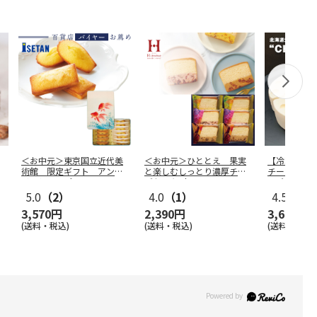
＜お中元＞東京国立近代美
＜お中元＞ひととえ 果実
【冷凍】≪c
術館 限定ギフト アン
と楽しむしっとり濃厚チー
チー ホワイ
リ・シャルパ
…
ズケーキ（
…
ーズ
…
5.0
（2）
4.0
（1）
4.5
（2）
3,570円
2,390円
3,680円
(送料・税込)
(送料・税込)
(送料・税込)