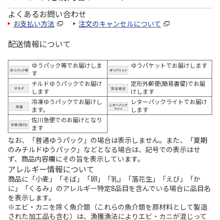
よくあるお問い合わせ
お支払い方法
注文のキャンセルについて
配送情報について
ゆうパック等でお届けしま
ゆうパケットでお届けします
す
チルドゆうパックでお届け
定形外郵便(簡易書留)でお届
します
けします
冷凍ゆうパックでお届けし
レターパックライトでお届け
ます。
します
佐川急便でのお届けとなり
ます
なお、「普通ゆうパック」の場合は表示しません。また、「夏期
のみチルドゆうパック」などとなる場合は、記号での表示はせ
ず、商品内容欄にその旨を表示しています。
アレルギー情報について
商品に「小麦」「そば」「卵」「乳」「落花生」「えび」「か
に」「くるみ」のアレルギー特定8品目を含んでいる場合に品目名
を表示します。
※エビ・カニを除く魚介類（これらの魚介類を原材料として製造
された加工品も含む）は、漁獲漁法によりエビ・カニが混じって