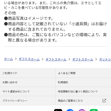
いる場合があります。 また、これらの魚介類は、エサとしてエ
ビ・カニを食べている可能性があります。
その他
商品写真はイメージです。
商品内容として記載されていない「小道具類」はお届け
する商品に含まれておりません。
商品の色は、ご覧になるパソコンなどの環境により、実
際と異なる場合があります。
ホーム
ギフトストア
お中元・夏ギフト特集 2026
おすすめ ご当地
ホーム
ギフトストア
ホーム
お中元・夏ギフト特集 2026
ギフトストア
ホーム
お中元・夏
ネットシ
ご利用ガイド
よくあるご質問
お問い合わせ
利用規約
サイト運営会社について
特定商取引法に基づく表記について
プライバシーポリシー
商品のご提案はこちら