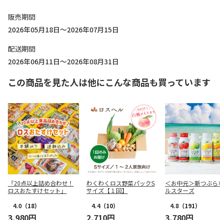
販売期間
2026年05月18日～2026年07月15日
配送期間
2026年06月11日～2026年08月31日
この商品を見た人は他にこんな商品も買っています
「20点以上詰め合わせ！
わくわくロス野菜パックS
＜お中元＞新つぶら
ロスおたすけセット」
サイズ【１回】
ルスターズ
4.0
（18）
4.4
（10）
4.8
（191）
3,980円
2,710円
3,780円