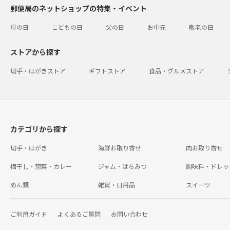
郵便局のネットショップの特集・イベント
母の日
こどもの日
父の日
お中元
敬老の日
ストアから探す
切手・はがきストア
ギフトストア
食品・グルメストア
カテゴリから探す
切手・はがき
海鮮お取り寄せ
肉お取り寄せ
梅干し・惣菜・カレー
ジャム・はちみつ
調味料・ドレッ
めん類
雑貨・日用品
スイーツ
ご利用ガイド
よくあるご質問
お問い合わせ