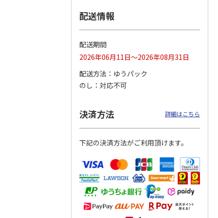
配送情報
つぶら
【グリーティング切
【グリーティング切
【のり式】110円普
ーズ
手】ハッピーグリー
手】グリーティング
通切手・千鳥（1シ
ティング（110円）
（シンプル）（110
ート100枚）
配送期間
1）
5.0
（2）
円
4.8
…
（11）
4.6
（7）
2026年06月11日～2026年08月31日
1,100円
5,500円
11,000円
(送料別)
(送料別)
(送料別)
配送方法
ゆうパック
のし
対応不可
決済方法
詳細はこちら
下記の決済方法がご利用頂けます。