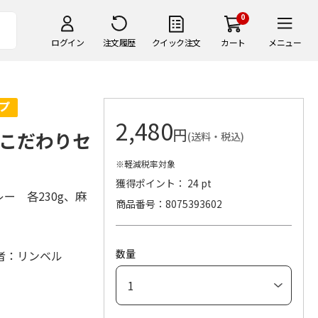
0
ログイン
注文履歴
クイック注文
カート
メニュー
2,480
円
こだわりセ
(送料・税込)
※軽減税率対象
獲得ポイント： 24 pt
ー 各230g、麻
商品番号
8075393602
数量
者：リンベル