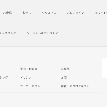
お歳暮
おせち
クリスマス
バレンタイン
ホワイト
グッズストア
ソーシャルギフトストア
果物・野菜等
乳製品
シング
ドリンク
お酒
フラワーギフト
書籍・カタログギフト