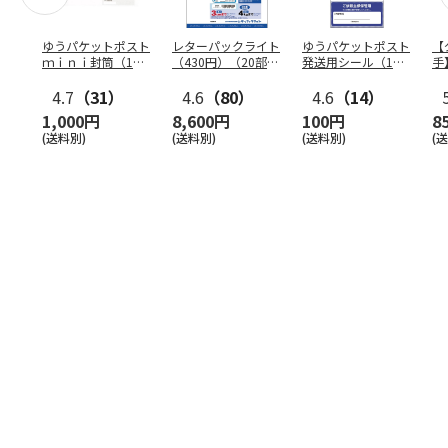
ゆうパケットポスト
レターパックライト
ゆうパケットポスト
【
ｍｉｎｉ封筒（1個
（430円）（20部セ
発送用シール（1個
手
（50枚）セット）
ット）
（20枚）セット）
ン
4.7
（31）
4.6
（80）
4.6
（14）
1,000円
8,600円
100円
8
(送料別)
(送料別)
(送料別)
(