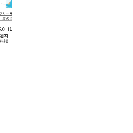
グリーティング切
【グリーティング切
レターパックプラス
＜お中元＞新
】夏のグリーティ
手】夏のグリーティ
（600円）（20部セ
なオールスタ
グ（85円）
ング（110円）
ット）
5.0
（10）
5.0
（17）
4.8
（24）
4.8
（19
50円
1,100円
12,000円
3,780円
送料別)
(送料別)
(送料別)
(送料・税込)