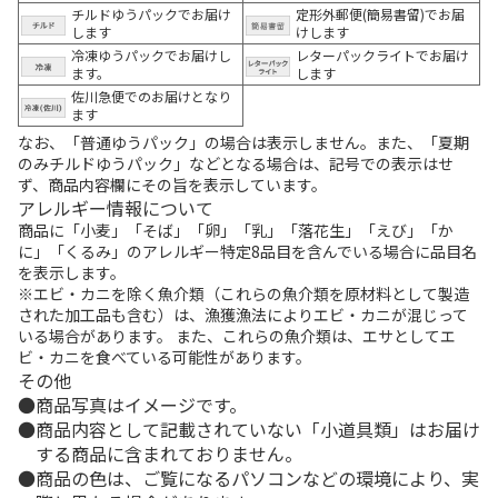
チルドゆうパックでお届け
定形外郵便(簡易書留)でお届
します
けします
冷凍ゆうパックでお届けし
レターパックライトでお届け
ます。
します
佐川急便でのお届けとなり
ます
なお、「普通ゆうパック」の場合は表示しません。また、「夏期
のみチルドゆうパック」などとなる場合は、記号での表示はせ
ず、商品内容欄にその旨を表示しています。
アレルギー情報について
商品に「小麦」「そば」「卵」「乳」「落花生」「えび」「か
に」「くるみ」のアレルギー特定8品目を含んでいる場合に品目名
を表示します。
※エビ・カニを除く魚介類（これらの魚介類を原材料として製造
された加工品も含む）は、漁獲漁法によりエビ・カニが混じって
いる場合があります。 また、これらの魚介類は、エサとしてエ
ビ・カニを食べている可能性があります。
その他
商品写真はイメージです。
商品内容として記載されていない「小道具類」はお届け
する商品に含まれておりません。
商品の色は、ご覧になるパソコンなどの環境により、実