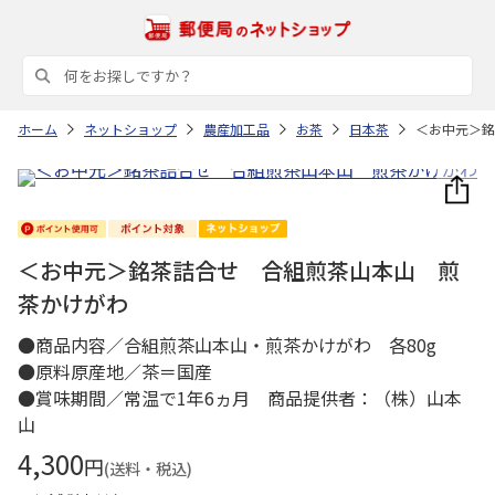
ホーム
ネットショップ
農産加工品
お茶
日本茶
＜お中元＞銘
＜お中元＞銘茶詰合せ 合組煎茶山本山 煎
茶かけがわ
●商品内容／合組煎茶山本山・煎茶かけがわ 各80g
●原料原産地／茶＝国産
●賞味期間／常温で1年6ヵ月 商品提供者：（株）山本
山
4,300
円
(送料・税込)