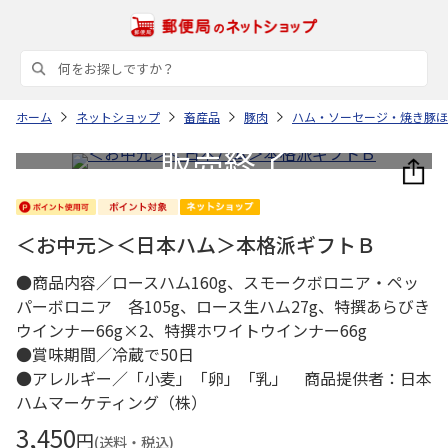
ホーム
ネットショップ
畜産品
豚肉
ハム・ソーセージ・焼き豚ほ
＜お中元＞＜日本ハム＞本格派ギフトＢ
●商品内容／ロースハム160g、スモークボロニア・ペッ
パーボロニア 各105g、ロース生ハム27g、特撰あらびき
ウインナー66g×2、特撰ホワイトウインナー66g
●賞味期間／冷蔵で50日
●アレルギー／「小麦」「卵」「乳」 商品提供者：日本
ハムマーケティング（株）
3,450
円
(送料・税込)