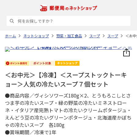
ホーム
ネットショップ
惣菜・加工食品
スープ
スープ
＜お中
＜お中元＞【冷凍】＜スープストックトーキ
ョー＞人気の冷たいスープ７個セット
●商品内容／ヴィシソワーズ180g×2、とうもろこしとさ
つま芋の冷たいスープ・緑の野菜の冷たいミネストロー
ネ・イタリア産完熟トマトの冷たいクリームポタージュ・
えんどう豆の冷たいグリーンポタージュ・北海道産かぼち
ゃの冷たいスープ 各180g
●賞味期間／冷凍で1年