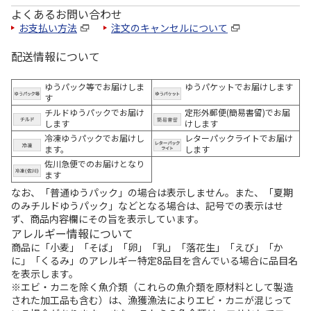
よくあるお問い合わせ
お支払い方法
注文のキャンセルについて
配送情報について
ゆうパック等でお届けしま
ゆうパケットでお届けします
す
チルドゆうパックでお届け
定形外郵便(簡易書留)でお届
します
けします
冷凍ゆうパックでお届けし
レターパックライトでお届け
ます。
します
佐川急便でのお届けとなり
ます
なお、「普通ゆうパック」の場合は表示しません。また、「夏期
のみチルドゆうパック」などとなる場合は、記号での表示はせ
ず、商品内容欄にその旨を表示しています。
アレルギー情報について
商品に「小麦」「そば」「卵」「乳」「落花生」「えび」「か
に」「くるみ」のアレルギー特定8品目を含んでいる場合に品目名
を表示します。
※エビ・カニを除く魚介類（これらの魚介類を原材料として製造
された加工品も含む）は、漁獲漁法によりエビ・カニが混じって